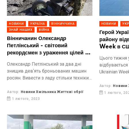
НОВИНИ
УКРАЇНА
ВІННИЧЧИНА
НОВИНИ
УКР
ЗНАЙ НАШИХ
ВІЙНА
Герой Укра
Вінничанин Олександр
району від
Петлінський - світовий
Week в С
рекордсмен з ураження цілей з
Цього тижня 
«Джавеліна»
Олександр Петлінський за два дні
відбувається 
знищив девʼять броньованих машин
Ukrainian Wee
росіян. Вивести з ладу стільки техніки
гостей – Гер
під час боїв протягом дня не
Фінашин “Фін
Автор:
Новини 
вдавалося нікому іншому в світі.
Автор:
Новини Хмільника Життєві обрії
Хмільницьког
1 лютого, 20
1 лютого, 2023