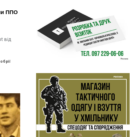
ми ППО
t від
обрії