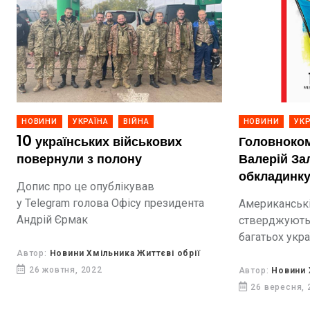
НОВИНИ
УКРАЇНА
ВІЙНА
НОВИНИ
УКР
10 українських військових
Головноко
повернули з полону
Валерій За
обкладинку
Допис про це опублікував
видання T
у Telegram голова Офісу президента
Американські
Андрій Єрмак
стверджують,
багатьох укра
мужність і пр
Автор:
Новини Хмільника Життєві обрії
26 жовтня, 2022
Автор:
Новини 
26 вересня, 