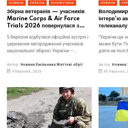
НОВИНИ
УКРАЇНА
ВІННИЧЧИНА
НОВИНИ
УКР
Збірна ветеранів — учасників
Володимир
Marine Corps & Air Force
інтерв'ю а
Trials 2026 повернулася з
телеканалу
США до України з 42 медалями
необхідніс
5 березня відбулася офіційна зустріч і
"Україна ще н
протиповіт
церемонія нагородження учасників
може бути. П
України, ко
національної збірної України —
діяти на полі
Росії та ва
ветеранів та ветеранок, які
дві речі: сис
США
представляли державу на
передати нам 
Автор:
Новини Хмільника Життєві обрії
Автор:
Новини 
міжнародних спортивних змаганнях
9 березня, 2026
30 березня, 
Marine Corps & Air Force Trials 2026.