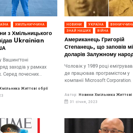
АЇНА
ХМІЛЬНИЧЧИНА
НОВИНИ
УКРАЇНА
ВІННИЧЧИН
ЗНАЙ НАШИХ
ВІЙНА
їни з Хмільницького
Американець Григорій
відав Ukrainian
Степанець, що заповів м
ША
доларів Залужному наро
у Вашингтоні
Вінниці
Чоловік у 1989 році емігрува
ряд заходів у рамках
де працював програмістом у
k. Серед почесних
компанії Microsoft Corporation.
ой України Дмитро
” з Козятина
Хмільника Життєві обрії
о району.
Автор:
Новини Хмільника Життєві 
23
31 січня, 2023