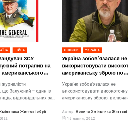
АЇНА
ВІЙНА
НОВИНИ
УКРАЇНА
мандувач ЗСУ
Україна зобов'язалася не
лужний потрапив на
використовувати високо
 американського
американську зброю по
ime
території рф
 журналісти
Україна зобов'язалася не
 що Залужний – один із
використовувати високоточну
їнців, відповідальних за
американську зброю, включа
огрес національної армії.
HIMARS, по об'єктах на територ
російської федерації.
Хмільника Життєві обрії
Автор:
Новини Хмільника Життєві 
2022
15 липня, 2022