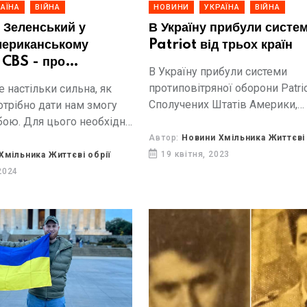
АЇНА
ВІЙНА
НОВИНИ
УКРАЇНА
ВІЙНА
 Зеленський у
В Україну прибули систе
мериканському
Patriot від трьох країн
 CBS - про
В Україну прибули системи
ть посилення
протиповітряної оборони Patrio
е настільки сильна, як
ряної оборони
Сполучених Штатів Америки,
отрібно дати нам змогу
нтрнаступальні дії
Нідерландів та Німеччини.
 бою. Для цього необхідні
жливість підтримки
теми «Петріот», які можуть
Автор:
Новини Хмільника Життєві 
Сполучені Штати, і...
19 квітня, 2023
Хмільника Життєві обрії
2024