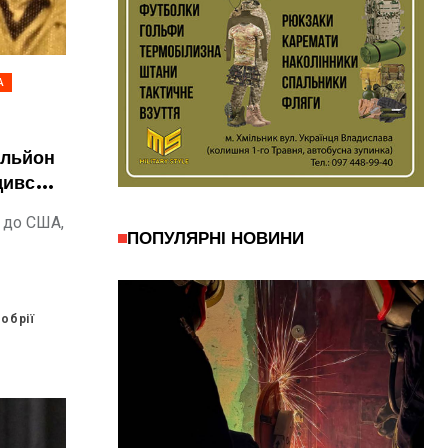
А
ільйон
дився у
в до США,
ПОПУЛЯРНІ НОВИНИ
обрії