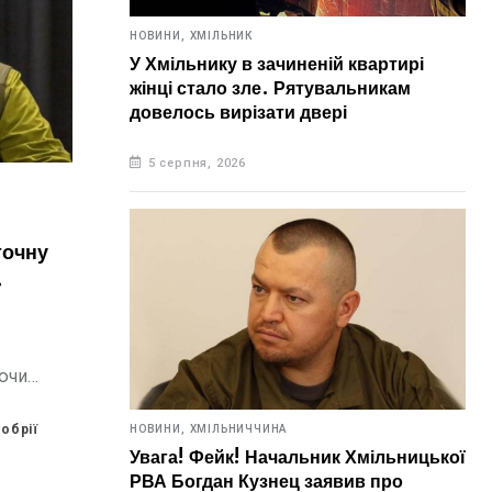
НОВИНИ,
ХМІЛЬНИК
У Хмільнику в зачиненій квартирі
жінці стало зле. Рятувальникам
довелось вирізати двері
5 серпня, 2026
точну
ючи
ії
обрії
НОВИНИ,
ХМІЛЬНИЧЧИНА
Увага! Фейк! Начальник Хмільницької
РВА Богдан Кузнец заявив про