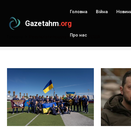
Головна
Війна
Новин
Gazetahm
.org
Про нас
Головна
Результати пошуку по запиту: #США