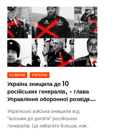
НОВИНИ
УКРАЇНА
Україна знищила до 10
російських генералів, - глава
Управління оборонної розвідки
США
Українські війська знищили від
"восьми до десяти" російських
генералів. Це набагато більше, ніж
втратили США за 20 років конфлікту в