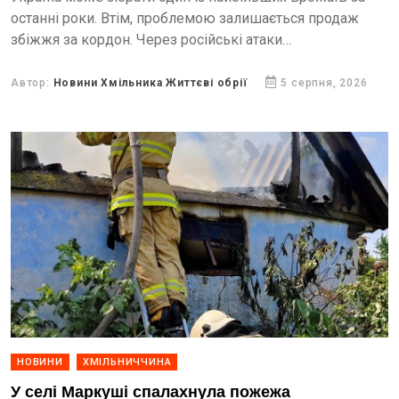
останні роки. Втім, проблемою залишається продаж
збіжжя за кордон. Через російські атаки
чорноморських портів країна щодня втрачає десятки
мільйонів доларів експортної виручки,...
Автор:
Новини Хмільника Життєві обрії
5 серпня, 2026
НОВИНИ
ХМІЛЬНИЧЧИНА
У селі Маркуші спалахнула пожежа