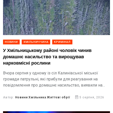
НОВИНИ
ХМІЛЬНИЧЧИНА
КРИМІНАЛ
У Хмільницькому районі чоловік чинив
домашнє насильство та вирощував
нарковмісні рослини
Вчора серпня у одному із сіл Калинівської міської
громади патрульні, які прибули для реагування на
повідомлення про домашнє насильство, виявили на
території домоволодня посів більше 100 нарковмісних
рослин.
Автор:
Новини Хмільника Життєві обрії
5 серпня, 2026