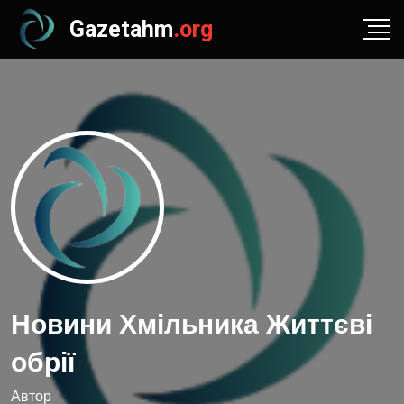
Gazetahm
.org
Новини Хмільника Життєві
обрії
Автор