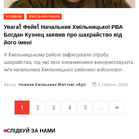
НОВИНИ
ХМІЛЬНИЧЧИНА
Увага! Фейк! Начальник Хмільницької РВА
Богдан Кузнец заявив про шахрайство від
його імені
У Хмільницькому районі зафіксували спробу
шахрайства, під час якої зловмисники використовують
ім’я начальника Хмільницької районної військової
адміністрації Богдана Кузнеца.
Автор:
Новини Хмільника Життєві обрії
3 серпня, 2026
1
2
3
4
5
...
СЛІДКУЙ ЗА НАМИ