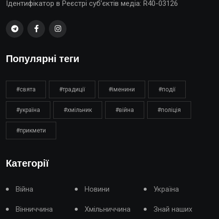
Ідентифікатор в Реєстрі суб’єктів медіа: R40-03126
Популярні теги
#свята
#традиції
#іменини
#події
#україна
#хмільник
#війна
#поліція
#прикмети
Категорії
Війна
Новини
Україна
Вінниччина
Хмільниччина
Знай наших