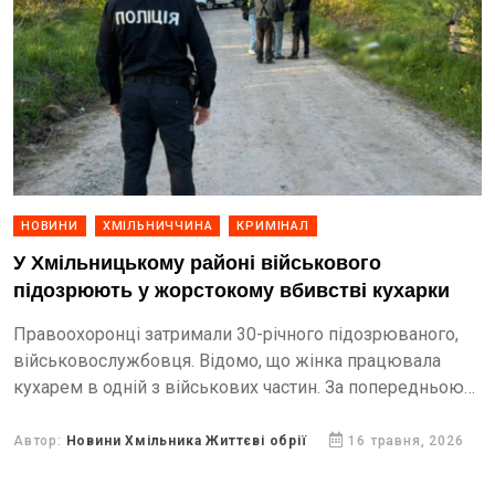
НОВИНИ
ХМІЛЬНИЧЧИНА
КРИМІНАЛ
У Хмільницькому районі військового
підозрюють у жорстокому вбивстві кухарки
Правоохоронці затримали 30-річного підозрюваного,
військовослужбовця. Відомо, що жінка працювала
кухарем в одній з військових частин. За попередньою
інформацією слідства, злочин стався на ґрунті раптово
виниклого конфлікту.
Автор:
Новини Хмільника Життєві обрії
16 травня, 2026