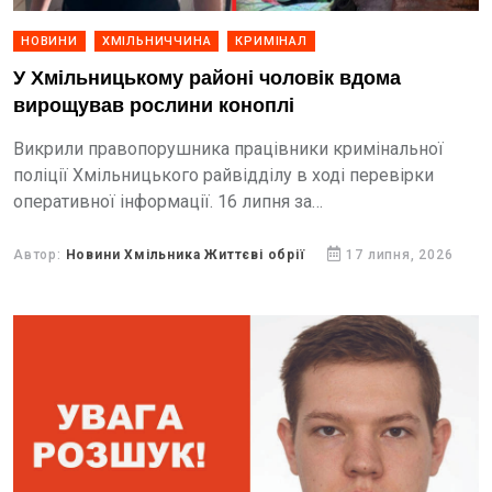
НОВИНИ
ХМІЛЬНИЧЧИНА
КРИМІНАЛ
У Хмільницькому районі чоловік вдома
вирощував рослини коноплі
Викрили правопорушника працівники кримінальної
поліції Хмільницького райвідділу в ході перевірки
оперативної інформації. 16 липня за
місцем проживання підозрюваного правоохоронці
провели санкціонований обшук.
Автор:
Новини Хмільника Життєві обрії
17 липня, 2026