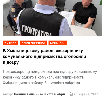
НОВИНИ
ХМІЛЬНИЧЧИНА
КРИМІНАЛ
В Хмільницькому районі екскерівнику
комунального підприємства оголосили
підозру
Правоохоронці повідомили про підозру колишньому
керівнику одного з комунальних підприємств
Хмільницького району. За версією слідства,
посадовець завдав збитків підприємству під час
закупівлі спеціалізованої техніки у 2022 році.
Автор:
Новини Хмільника Життєві обрії
23 червня, 2026