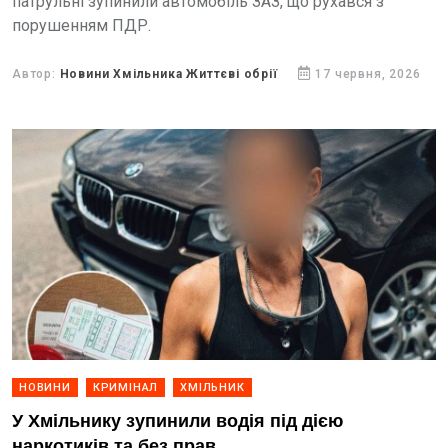
патрульні зупинили автомобіль ЗАЗ, що рухався з
порушенням ПДР.
Автор:
Новини Хмільника Життєві обрії
17 червня, 2026
НОВИНИ
КРИМІНАЛ
ХМІЛЬНИК
У Хмільнику зупинили водія під дією
наркотиків та без прав