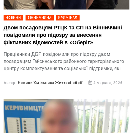
НОВИНИ
ВІННИЧЧИНА
КРИМІНАЛ
Двом посадовцям РТЦК та СП на Вінниччині
повідомили про підозру за внесення
фіктивних відомостей в «Оберіг»
Працівники ДБР повідомили про підозру двом
посадовцям Гайсинського районного територіального
центру комплектування та соціальної підтримки, які
вносили фіктивні відомості до Єдиного державного
реєстру призовників, військовозобов’язаних та
Автор:
Новини Хмільника Життєві обрії
4 червня, 2026
резервістів «Оберіг».