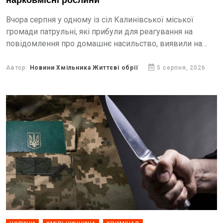
нарковмісні рослини
Вчора серпня у одному із сіл Калинівської міської
громади патрульні, які прибули для реагування на
повідомлення про домашнє насильство, виявили на
території домоволодня посів більше 100 нарковмісних
рослин.
Автор:
Новини Хмільника Життєві обрії
5 серпня, 2026