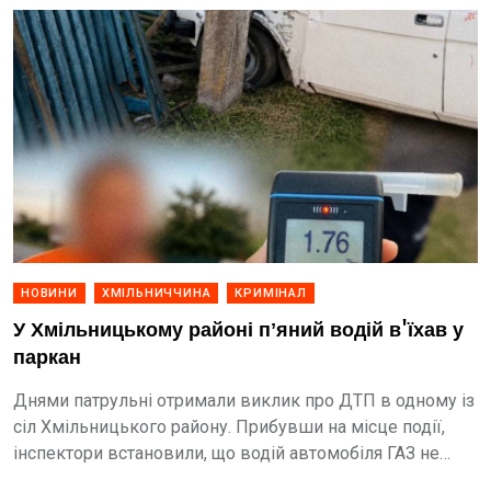
НОВИНИ
ХМІЛЬНИЧЧИНА
КРИМІНАЛ
У Хмільницькому районі пʼяний водій в'їхав у
паркан
Днями патрульні отримали виклик про ДТП в одному із
сіл Хмільницького району. Прибувши на місце події,
інспектори встановили, що водій автомобіля ГАЗ не
обрав безпечної швидкості руху, не впорався з...