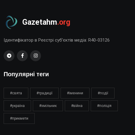
Gazetahm
.org
Ідентифікатор в Реєстрі суб’єктів медіа: R40-03126
Популярні теги
#свята
#традиції
#іменини
#події
#україна
#хмільник
#війна
#поліція
#прикмети