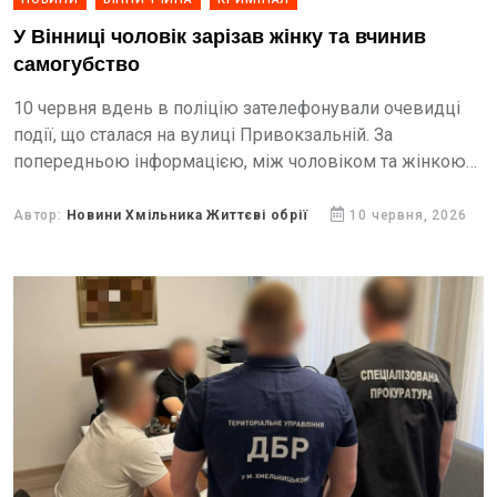
У Вінниці чоловік зарізав жінку та вчинив
самогубство
10 червня вдень в поліцію зателефонували очевидці
події, що сталася на вулиці Привокзальній. За
попередньою інформацією, між чоловіком та жінкою
виник конфлікт, під час якого він завдав знайомій
ножових поранень.
Автор:
Новини Хмільника Життєві обрії
10 червня, 2026