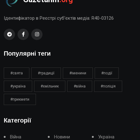
Ідентифікатор в Реєстрі суб’єктів медіа: R40-03126
Популярні теги
#свята
#традиції
#іменини
#події
#україна
#хмільник
#війна
#поліція
#прикмети
Категорії
Війна
Новини
Україна