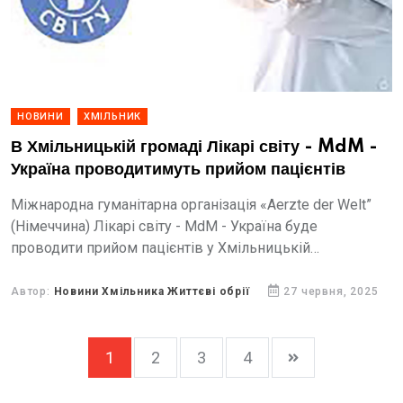
НОВИНИ
ХМІЛЬНИК
В Хмільницькій громаді Лікарі світу - MdM -
Україна проводитимуть прийом пацієнтів
Міжнародна гуманітарна організація «Aerzte der Welt”
(Німеччина) Лікарі світу - MdM - Україна буде
проводити прийом пацієнтів у Хмільницькій
територіальній громаді за наступним графіком у липні
2025 року .
Автор:
Новини Хмільника Життєві обрії
27 червня, 2025
1
2
3
4