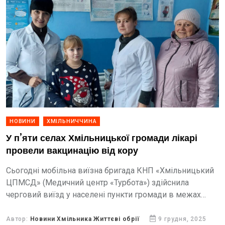
НОВИНИ
ХМІЛЬНИЧЧИНА
У п’яти селах Хмільницької громади лікарі
провели вакцинацію від кору
Сьогодні мобільна виїзна бригада КНП «Хмільницький
ЦПМСД» (Медичний центр «Турбота») здійснила
черговий виїзд у населені пункти громади в межах
всеукраїнської програми «Щеплення – найкращий
захист дитини проти кору».
Автор:
Новини Хмільника Життєві обрії
9 грудня, 2025