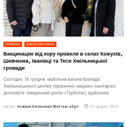
НОВИНИ
ХМІЛЬНИЧЧИНА
Вакцинацію від кору провели в селах Кожухів,
Шевченка, Іванівці та Теси Хмільницької
громади
Сьогодні, 16 грудня мобільна виїзна бригада
Хмільницького центру первинної медико-санітарної
допомоги (медичний центр «Турбота») здійснила
черговий виїзд у населені пункти громади в межах
Всеукраїнської програми «Щеплення – найкращий
Автор:
Новини Хмільника Життєві обрії
16 грудня, 2025
захист дитини проти...