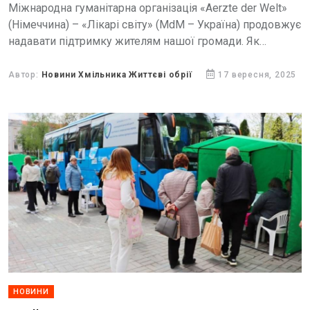
Міжнародна гуманітарна організація «Aerzte der Welt»
(Німеччина) – «Лікарі світу» (MdM – Україна) продовжує
надавати підтримку жителям нашої громади. Як
повідомляє КНП «Хмільницький центр первинної
медико-санітарної допомоги найближчими днями
Автор:
Новини Хмільника Життєві обрії
17 вересня, 2025
мобільна команда...
НОВИНИ