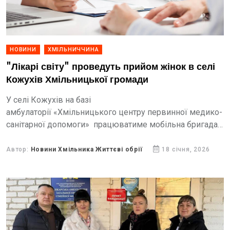
НОВИНИ
ХМІЛЬНИЧЧИНА
"Лікарі світу" проведуть прийом жінок в селі
Кожухів Хмільницької громади
У селі Кожухів на базі
амбулаторії «Хмільницького центру первинної медико-
санітарної допомоги» працюватиме мобільна бригада
Жіночого здоров’я від міжнародної гуманітарної
організації «Лікарі світу» (MdM – Україна).
Автор:
Новини Хмільника Життєві обрії
18 січня, 2026