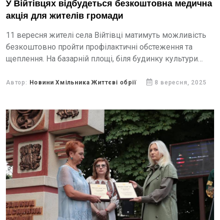
У Війтівцях відбудеться безкоштовна медична
акція для жителів громади
11 вересня жителі села Війтівці матимуть можливість
безкоштовно пройти профілактичні обстеження та
щеплення. На базарній площі, біля будинку культури
(вул. Заводська, 2), працюватимуть вакцинобус і
мобільна амбулаторія Вінницького обласного центру...
Автор:
Новини Хмільника Життєві обрії
8 вересня, 2025