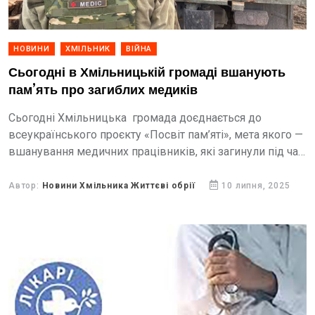
НОВИНИ
ХМІЛЬНИК
ВІЙНА
Сьогодні в Хмільницькій громаді вшанують
пам’ять про загиблих медиків
Сьогодні Хмільницька громада доєднається до
всеукраїнського проєкту «Посвіт пам’яті», мета якого —
вшанування медичних працівників, які загинули під час
виконання професійних обов’язків в умовах збройної
агресії російської федерації.
Автор:
Новини Хмільника Життєві обрії
10 липня, 2025