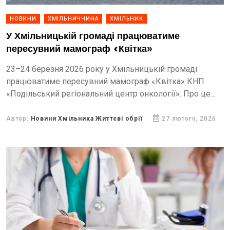
НОВИНИ
ХМІЛЬНИЧЧИНА
ХМІЛЬНИК
У Хмільницькій громаді працюватиме
пересувний мамограф «Квітка»
23–24 березня 2026 року у Хмільницькій громаді
працюватиме пересувний мамограф «Квітка» КНП
«Подільський регіональний центр онкології». Про це
інформує КНП «Хмільницький центр первинної
медико-санітарної допомоги».
Автор:
Новини Хмільника Життєві обрії
27 лютого, 2026