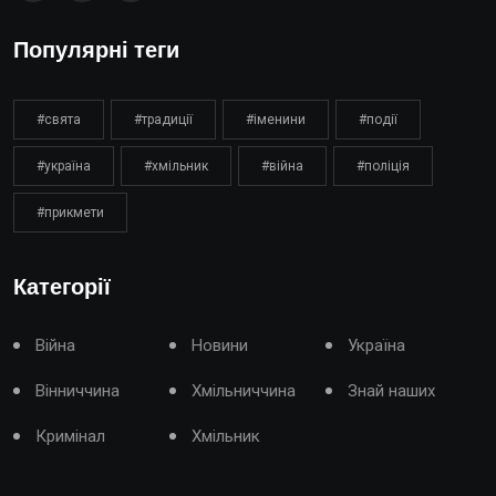
Популярні теги
#свята
#традиції
#іменини
#події
#україна
#хмільник
#війна
#поліція
#прикмети
Категорії
Війна
Новини
Україна
Вінниччина
Хмільниччина
Знай наших
Кримінал
Хмільник