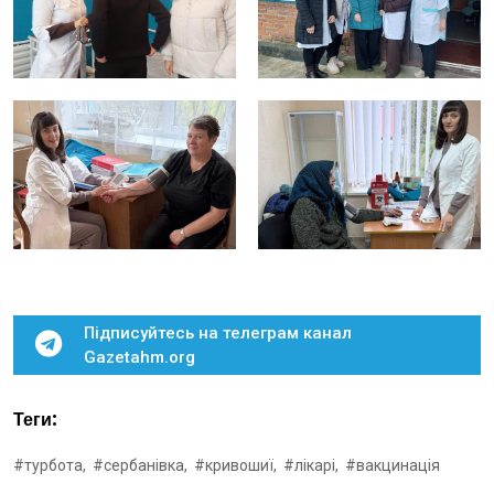
Підписуйтесь на телеграм канал
Gazetahm.org
Теги:
#турбота,
#сербанівка,
#кривошиї,
#лікарі,
#вакцинація