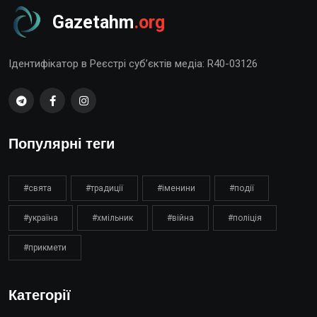
Gazetahm
.org
Ідентифікатор в Реєстрі суб’єктів медіа: R40-03126
Популярні теги
#свята
#традиції
#іменини
#події
#україна
#хмільник
#війна
#поліція
#прикмети
Категорії