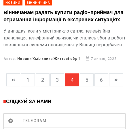
НОВИНИ
ВІННИЧЧИНА
Вінничанам радять купити радіо-приймач для
отримання інформації в екстрених ситуаціях
У випадку, коли у місті зникло світло, телевізійна
трансляція, телефонний зв’язок, чи стались збої в роботі
зовнішньої системи оповіщення, у Вінниці передбачено
резервний варіант термінового інформування
населення.
Автор:
Новини Хмільника Життєві обрії
7 липня, 2022
1
2
3
4
5
6
СЛІДКУЙ ЗА НАМИ
TELEGRAM