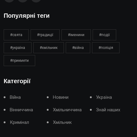
Популярні теги
#свята
#традиції
#іменини
#події
#україна
#хмільник
#війна
#поліція
#прикмети
Категорії
Війна
Новини
Україна
Вінниччина
Хмільниччина
Знай наших
Кримінал
Хмільник