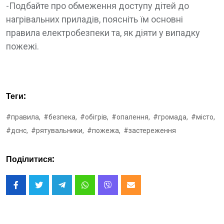
-Подбайте про обмеження доступу дітей до
нагрівальних приладів, поясніть їм основні
правила електробезпеки та, як діяти у випадку
пожежі.
Теги:
#правила,
#безпека,
#обігрів,
#опалення,
#громада,
#місто,
#дснс,
#рятувальники,
#пожежа,
#застереження
Поділитися: