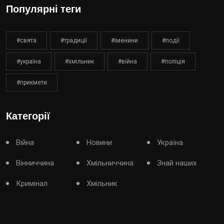
Популярні теги
#свята
#традиції
#іменини
#події
#україна
#хмільник
#війна
#поліція
#прикмети
Категорії
Війна
Новини
Україна
Вінниччина
Хмільниччина
Знай наших
Кримінал
Хмільник