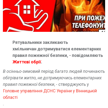
Рятувальники закликають
хмільничан дотримуватися елементарних
правил пожежної безпеки, - повідомляють
Життєві обрії
.
В осінньо-зимовий період багато людей починають
обігрівати житло, не дотримуючись елементарних
правил пожежної безпеки
, - стверджують у
Головне управління ДСНС України у Вінницькій
області
.