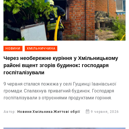
НОВИНИ
ХМІЛЬНИЧЧИНА
Через необережне куріння у Хмільницькому
районі вщент згорів будинок: господаря
госпіталізували
9 червня сталася пожежа у селі Гущинці Іванівської
громади. Спалахнув приватний будинок. Господаря
госпіталізували з отруєннями продуктами горіння.
Автор:
Новини Хмільника Життєві обрії
9 червня, 2026