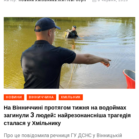
Автор:
Новини Хмільника Життєві обрії
8 червня, 2026
НОВИНИ
ВІННИЧЧИНА
ХМІЛЬНИК
На Вінниччині протягом тижня на водоймах
загинули 3 людей: найрезонансніша трагедія
сталася у Хмільнику
Про це повідомила речниця ГУ ДСНС у Вінницькій