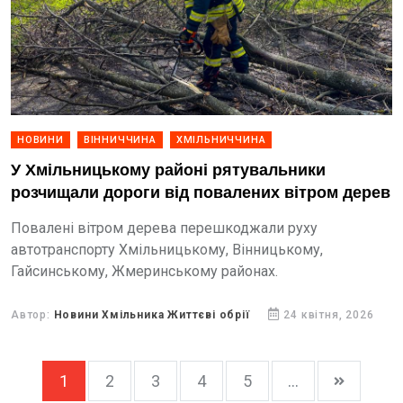
НОВИНИ
ВІННИЧЧИНА
ХМІЛЬНИЧЧИНА
У Хмільницькому районі рятувальники
розчищали дороги від повалених вітром дерев
Повалені вітром дерева перешкоджали руху
автотранспорту Хмільницькому, Вінницькому,
Гайсинському, Жмеринському районах.
Автор:
Новини Хмільника Життєві обрії
24 квітня, 2026
1
2
3
4
5
...