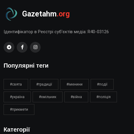
Gazetahm
.org
Ідентифікатор в Реєстрі суб’єктів медіа: R40-03126
Популярні теги
#свята
#традиції
#іменини
#події
#україна
#хмільник
#війна
#поліція
#прикмети
Категорії