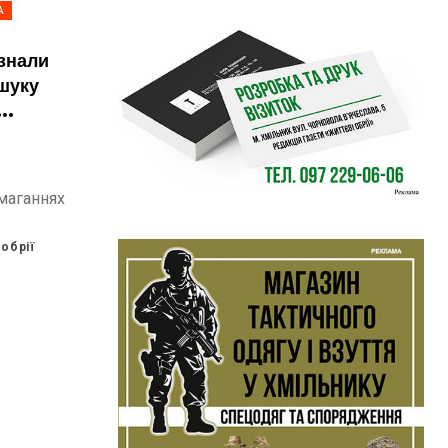
А
изнали
ошуку
маганнях
обрії