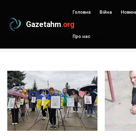
Головна
Війна
Новин
Gazetahm
.org
Про нас
Головна
Результати пошуку по запиту: #пошук