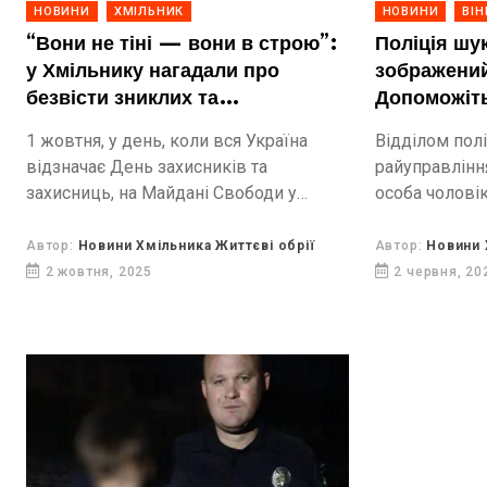
НОВИНИ
ХМІЛЬНИК
НОВИНИ
ВІ
“Вони не тіні — вони в строю”:
Поліція шу
у Хмільнику нагадали про
зображений
безвісти зниклих та
Допоможіть
військовополонених
1 жовтня, у день, коли вся Україна
Відділом полі
відзначає День захисників та
райуправлінн
захисниць, на Майдані Свободи у
особа чолові
Хмільнику відбулася подія, сповнена
причетним до
болю, надії та єдності. Родини безвісти
правопорушен
Автор:
Новини Хмільника Життєві обрії
Автор:
Новини 
зниклих та військовополонених
у Вінниці.
2 жовтня, 2025
2 червня, 20
Героїв...