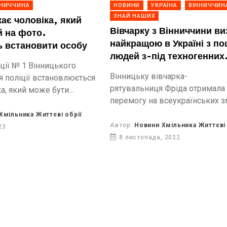
ННИЧЧИНА
НОВИНИ
УКРАЇНА
ВІННИЧЧИН
ЗНАЙ НАШИХ
кає чоловіка, який
Вівчарку з Вінниччини в
 на фото.
найкращою в Україні з п
 встановити особу
людей з-під техногенних
ції № 1 Вінницького
завалів (відео)
Вінницьку вівчарка-
я поліції встановлюється
рятувальниця Фріда отримала
ка, який може бути
перемогу на всеукраїнських з
 вчинення
ня по вулиці Короленка
Хмільника Життєві обрії
Автор:
Новини Хмільника Життєві 
23
8 листопада, 2022