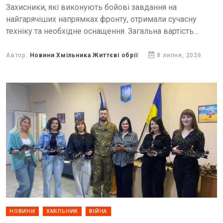
Захисники, які виконують бойові завдання на
найгарячіших напрямках фронту, отримали сучасну
техніку та необхідне оснащення. Загальна вартість
переданого обладнання становить понад 1,8 мільйона
гривень.
Автор:
Новини Хмільника Життєві обрії
8 липня, 2026
НОВИНИ
ХМІЛЬНИК
ВІЙНА