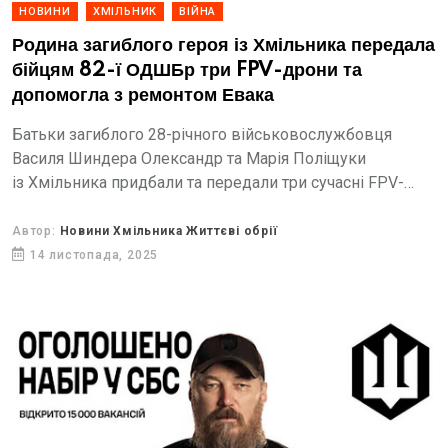
НОВИНИ
ХМІЛЬНИК
ВІЙНА
Родина загиблого героя із Хмільника передала
бійцям 82-ї ОДШБр три FPV-дрони та
допомогла з ремонтом Евака
Батьки загиблого 28-річного військовослужбовця
Василя Шиндера Олександр та Марія Поліщуки
із Хмільника придбали та передали три сучасні FPV-
дрони на оптоволокні для бійців 82-ї окремої десантно-
штурмової бригади Десантно-штурмових військ ЗСУ.
Автор:
Новини Хмільника Життєві обрії
14 листопада, 2025