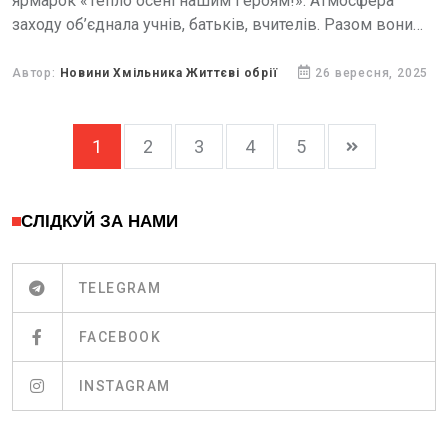
ярмарок «Тепло осені нашим Героям!». Атмосфера
заходу об’єднала учнів, батьків, вчителів. Разом вони
приготували десятки смаколиків і зробили справжнє
свято єдності та добра.
Автор:
Новини Хмільника Життєві обрії
26 вересня, 2025
1
2
3
4
5
СЛІДКУЙ ЗА НАМИ
TELEGRAM
FACEBOOK
INSTAGRAM