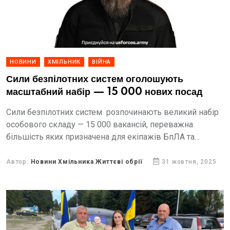
НОВИНИ
ХМІЛЬНИК
ВІЙНА
Сили безпілотних систем оголошують
масштабний набір — 15 000 нових посад
Сили безпілотних систем розпочинають великий набір
особового складу — 15 000 вакансій, переважна
більшість яких призначена для екіпажів БпЛА та
фахівців з цивільних професій. Це можливість для
електроніків, програмістів, конструкторів,...
Автор:
Новини Хмільника Життєві обрії
31 жовтня, 2025