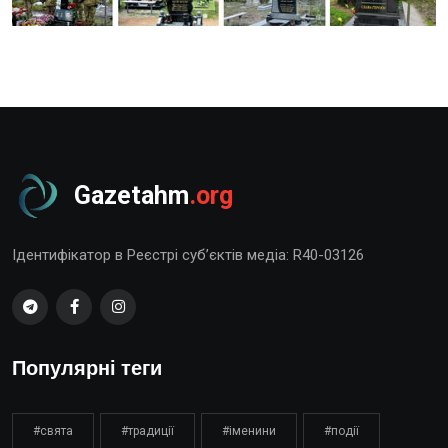
Gazetahm
.org
Ідентифікатор в Реєстрі суб’єктів медіа: R40-03126
Популярні теги
#свята
#традиції
#іменини
#події