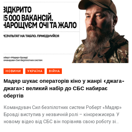
НОВИНИ
УКРАЇНА
ВІЙНА
Мадяр шукає операторів кіно у жанрі «джага-
джага»: великий набір до СБС набирає
обертів
Командувач Сил безпілотних систем Роберт «Мадяр»
Бровді виступив у незвичній ролі – кінорежисера. У
новому відео від СБС він порівняв свою роботу зі
зйомками фільмів, у яких «вибухові» сцени