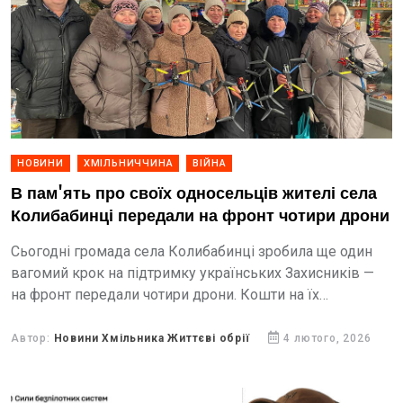
НОВИНИ
ХМІЛЬНИЧЧИНА
ВІЙНА
В пам'ять про своїх односельців жителі села
Колибабинці передали на фронт чотири дрони
Сьогодні громада села Колибабинці зробила ще один
вагомий крок на підтримку українських Захисників —
на фронт передали чотири дрони. Кошти на їх
закупівлю вдалося зібрати спільними зусиллями
всього села під...
Автор:
Новини Хмільника Життєві обрії
4 лютого, 2026