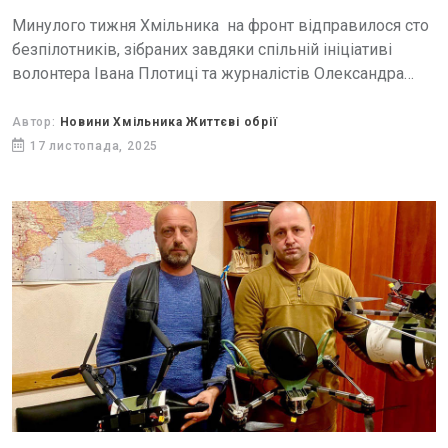
Минулого тижня Хмільника на фронт відправилося сто
безпілотників, зібраних завдяки спільній ініціативі
волонтера Івана Плотиці та журналістів Олександра
Околодька і Ольги Франчук та виготовлених Миколою
Заболотним, головою ГО "Крила янгола".
Автор:
Новини Хмільника Життєві обрії
17 листопада, 2025