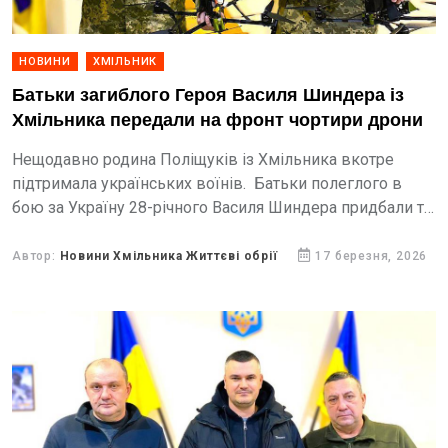
НОВИНИ
ХМІЛЬНИК
Батьки загиблого Героя Василя Шиндера із
Хмільника передали на фронт чортири дрони
Нещодавно родина Поліщуків із Хмільника вкотре
підтримала українських воїнів. Батьки полеглого в
бою за Україну 28-річного Василя Шиндера придбали та
передали на фронт бійцям 95-ї окремої десантно-
штурмової бригади чотири FPV-дрони.
Автор:
Новини Хмільника Життєві обрії
17 березня, 2026