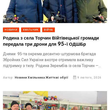
НОВИНИ
ХМІЛЬНИК
ВІЙНА
Родина з села Торчин Війтівецької громади
передала три дрони для 95-ї ОДШБр
Днями 95-та окрема десантно-штурмова бригада
Збройних Сил України вкотре отримала важливу
підтримку з тилу. Родина Зерембів із села Торчин —
Станіслав Мар’янович, Юрій та Олександр — передали
нашим захисникам три...
Автор:
Новини Хмільника Життєві обрії
9 лютого, 2026