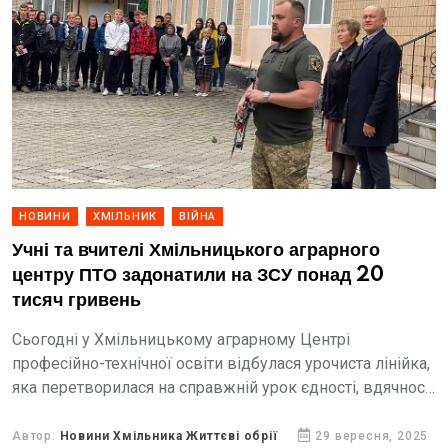
НОВИНИ
ХМІЛЬНИК
ВІЙНА
Учні та вчителі Хмільницького аграрного
центру ПТО задонатили на ЗСУ понад 20
тисяч гривень
Сьогодні у Хмільницькому аграрному Центрі
професійно-технічної освіти відбулася урочиста лінійка,
яка перетворилася на справжній урок єдності, вдячності
та любові до України. Учні та педагоги закладу зібрали
й передали на потреби...
Автор:
Новини Хмільника Життєві обрії
29 вересня, 2025