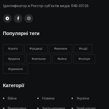
Ідентифікатор в Реєстрі суб’єктів медіа: R40-03126
Популярні теги
#свята
#традиції
#іменини
#події
#україна
#хмільник
#війна
#поліція
#прикмети
Категорії
Війна
Новини
Україна
Вінниччина
Хмільниччина
Знай наших