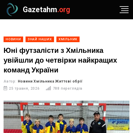
Gazetahm
.org
НОВИНИ
ЗНАЙ НАШИХ
ХМІЛЬНИК
Юні футзалісти з Хмільника
увійшли до четвірки найкращих
команд України
Автор:
Новини Хмільника Життєві обрії
25 травня, 2026
788 переглядів