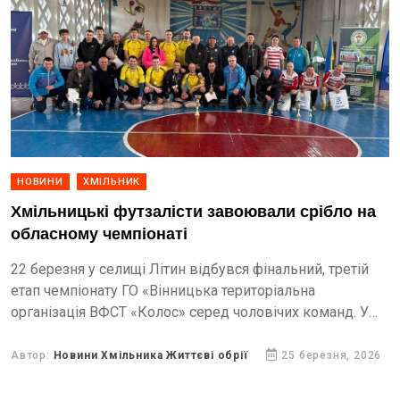
НОВИНИ
ХМІЛЬНИК
Хмільницькі футзалісти завоювали срібло на
обласному чемпіонаті
22 березня у селищі Літин відбувся фінальний, третій
етап чемпіонату ГО «Вінницька територіальна
організація ВФСТ «Колос» серед чоловічих команд. У
турнірі взяли участь команди з Липовецької,
Хмільницької, Могилів-Подільської, Тульчинської,
Автор:
Новини Хмільника Життєві обрії
25 березня, 2026
Бершадської та Іллінецької...