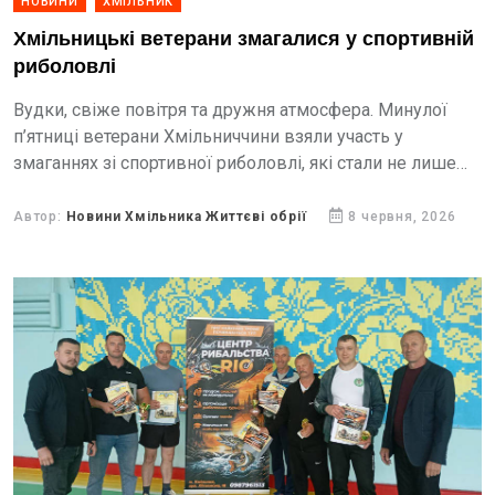
НОВИНИ
ХМІЛЬНИК
Хмільницькі ветерани змагалися у спортивній
риболовлі
Вудки, свіже повітря та дружня атмосфера. Минулої
п’ятниці ветерани Хмільниччини взяли участь у
змаганнях зі спортивної риболовлі, які стали не лише
випробуванням майстерності, а й нагодою для
спілкування та відпочинку.
Автор:
Новини Хмільника Життєві обрії
8 червня, 2026