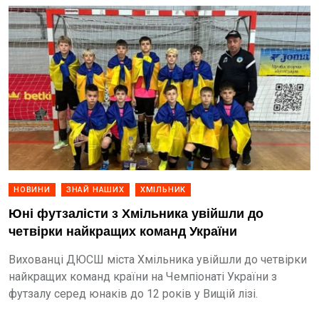
НОВИНИ
ЗНАЙ НАШИХ
ХМІЛЬНИК
Юні футзалісти з Хмільника увійшли до
четвірки найкращих команд України
Вихованці ДЮСШ міста Хмільника увійшли до четвірки
найкращих команд країни на Чемпіонаті України з
футзалу серед юнаків до 12 років у Вищій лізі.