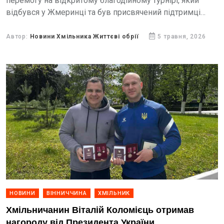
перемогу на відкритому благодійному турнірі, який
відбувся у Жмеринці та був присвячений підтримці
Збройних Сил України.
Автор:
Новини Хмільника Життєві обрії
5 травня, 2026
НОВИНИ
ВІННИЧЧИНА
ХМІЛЬНИК
Хмільничанин Віталій Коломієць отримав
нагороду від Президента України