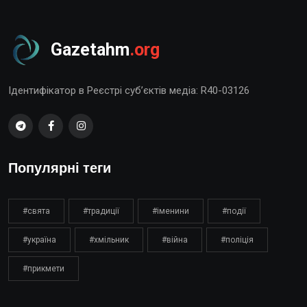
Gazetahm
.org
Ідентифікатор в Реєстрі суб’єктів медіа: R40-03126
Популярні теги
#свята
#традиції
#іменини
#події
#україна
#хмільник
#війна
#поліція
#прикмети