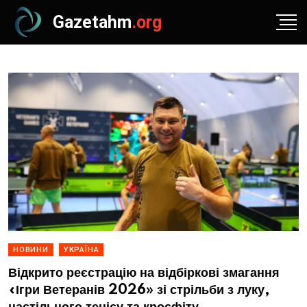
Gazetahm
.org
НОВИНИ
УКРАЇНА
Відкрито реєстрацію на відбіркові змагання
«Ігри Ветеранів 2026» зі стрільби з луку,