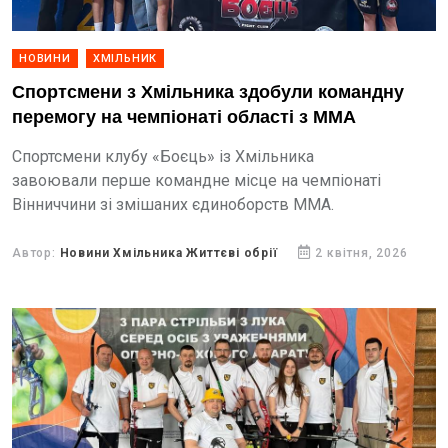
НОВИНИ
ХМІЛЬНИК
Спортсмени з Хмільника здобули командну
перемогу на чемпіонаті області з ММА
Спортсмени клубу «Боєць» із Хмільника
завоювали перше командне місце на чемпіонаті
Вінниччини зі змішаних єдиноборств ММА.
Автор:
Новини Хмільника Життєві обрії
2 квітня, 2026