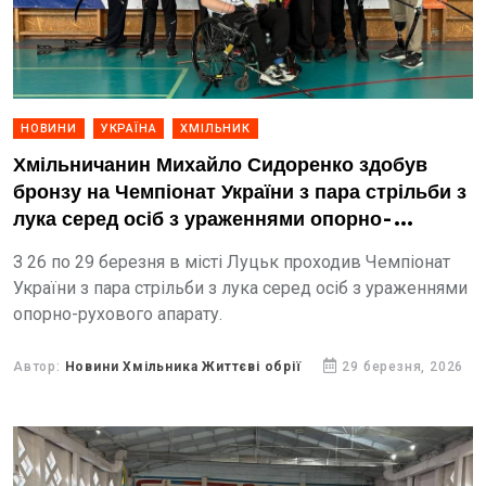
НОВИНИ
УКРАЇНА
ХМІЛЬНИК
Хмільничанин Михайло Сидоренко здобув
бронзу на Чемпіонат України з пара стрільби з
лука серед осіб з ураженнями опорно-
рухового апарату
З 26 по 29 березня в місті Луцьк проходив Чемпіонат
України з пара стрільби з лука серед осіб з ураженнями
опорно-рухового апарату.
Автор:
Новини Хмільника Життєві обрії
29 березня, 2026