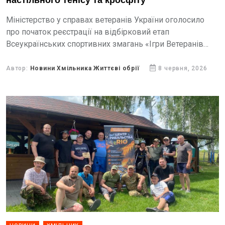
настільного тенісу та кросфіту
Міністерство у справах ветеранів України оголосило
про початок реєстрації на відбірковий етап
Всеукраїнських спортивних змагань «Ігри Ветеранів
2026». Учасники змагатимуться у стрільбі з луку,
настільному тенісі та кросфіті.
Автор:
Новини Хмільника Життєві обрії
8 червня, 2026