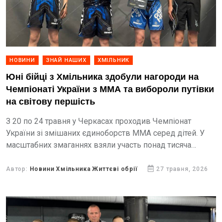
НОВИНИ
ЗНАЙ НАШИХ
ХМІЛЬНИК
Юні бійці з Хмільника здобули нагороди на
Чемпіонаті України з ММА та вибороли путівки
на світову першість
З 20 по 24 травня у Черкасах проходив Чемпіонат
України зі змішаних єдиноборств ММА серед дітей. У
масштабних змаганнях взяли участь понад тисяча
спортсменів віком від 10 до 17 років з...
Автор:
Новини Хмільника Життєві обрії
27 травня, 2026