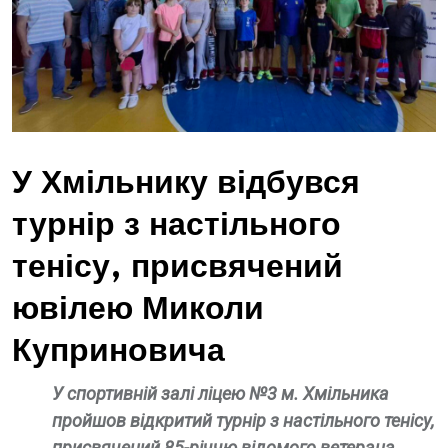
У Хмільнику відбувся
турнір з настільного
тенісу, присвячений
ювілею Миколи
Куприновича
У спортивній залі ліцею №3 м. Хмільника
пройшов відкритий турнір з настільного тенісу,
присвячений 85-річчю відомого ветерана