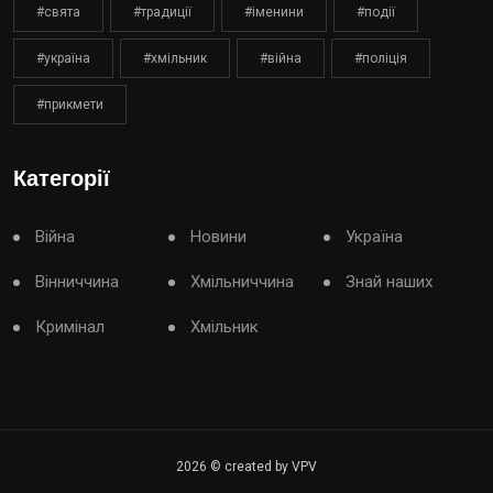
#свята
#традиції
#іменини
#події
#україна
#хмільник
#війна
#поліція
#прикмети
Категорії
Війна
Новини
Україна
Вінниччина
Хмільниччина
Знай наших
Кримінал
Хмільник
2026
© created by VPV