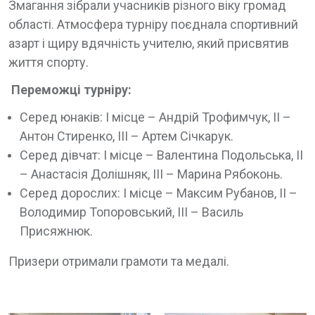
Змагання зібрали учасників різного віку громад
області. Атмосфера турніру поєднала спортивний
азарт і щиру вдячність учителю, який присвятив
життя спорту.
Переможці турніру:
Серед юнаків: І місце – Андрій Трофимчук, ІІ –
Антон Стиренко, ІІІ – Артем Січкарук.
Серед дівчат: І місце – Валентина Подольська, ІІ
– Анастасія Долішняк, ІІІ – Марина Рябоконь.
Серед дорослих: І місце – Максим Рубанов, ІІ –
Володимир Топоровський, ІІІ – Василь
Присяжнюк.
Призери отримали грамоти та медалі.