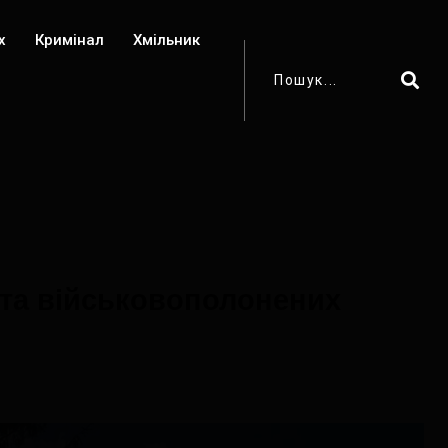
х
Кримінал
Хмільник
и та військовополонених