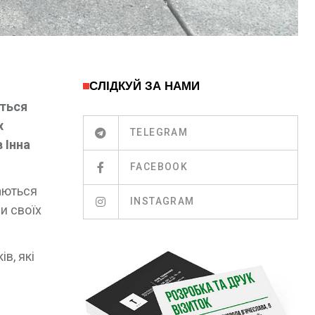
СЛІДКУЙ ЗА НАМИ
ється
х
TELEGRAM
 Інна
FACEBOOK
жаються
INSTAGRAM
и своїх
в, які