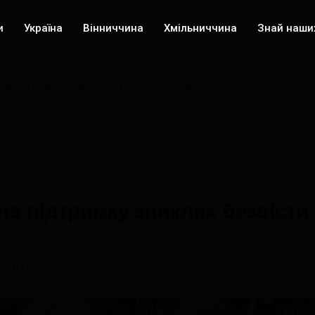
и
Україна
Вінниччина
Хмільниччина
Знай наши
езвісти та військовополонених захисників України
 на підтримку зниклих безвіст
1157 переглядів