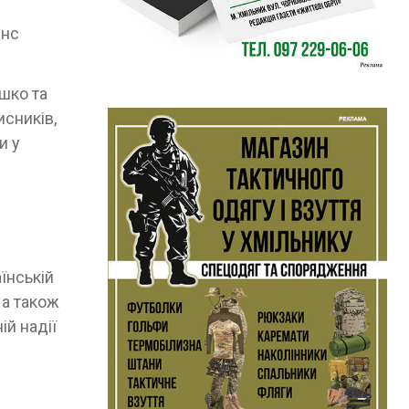
анс
шко та
сників,
и у
їнській
 а також
ій надії