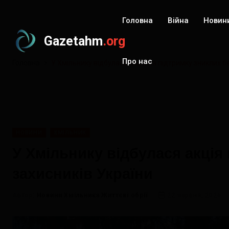
Головна
Війна
Новин
Gazetahm
.org
Про нас
Головна
У Хмільнику відбулася акція на підтримку зниклих б
НОВИНИ
ХМІЛЬНИК
У Хмільнику відбулася акція
захисників України
Автор:
Новини Хмільника Життєві обрії
22 червня, 2026