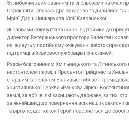
З глибоким хвилюванням та зі сльозами на очах при
Сорокаліти, Олександра Захарова та дивилися тан
Мрія" Дарії Шинкарук та Юлії Кавранської.
Зі словами співчуття та щирої підтримки до прису
директор Ветеранського простору Валентин Коваль
які живуть у постійному очікуванні звісток про сво
підтримці військовослужбовців і їхніх сімей.
Разом благочинним Хмільницького та Літинського
настоятелем парафії Пресвятої Трійці міста Хміл
старшим капеланом Вінницької області громадськ
християнської церкви «Ранкова Зірка» Костянтино
землі, за воїнів, які захищають державу, за тих, х
за якнайшвидше повернення всіх наших захисників 
та вірі в те, що кожен Герой повернеться до своєї 