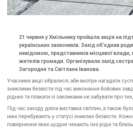
21 червня у Хмільнику пройшла акція на пі
українських захисників. Захід об’єднав ро
невідомою, представників місцевої влади, 
жителів громади. Організували захід сестр
Загородня та Світлана Іванова.
Учасники акції зібралися, аби вкотре нагадати сус
зниклими безвісти під час виконання бойових завд
рідних та плакати із закликами не забувати про ти
Під час заходу діяла виставка світлин, а також бул
нині перебувають у статусі зниклих безвісти. Кожн
повернення яких щодня чекають їхні рідні та близь