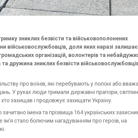
дтримку зниклих безвісти та військовополонених
дини військовослужбовців, доля яких наразі залиша
громадських організацій, волонтерів та небайдужи
а та дружина зниклих безвісти військовослужбовців
пільству про воїнів, які перебувають у полоні або вва
ань. У руках люди тримали державні прапори, світлин
х, хто захищав і продовжує захищати Україну.
о зачитано імена та прізвища 164 українських захисникі
е ім’я стало болючим нагадуванням про героїв, на
кі.