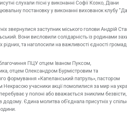
сутні слухали пісні у виконанні Софії Козко, Діани
цювальну постановку у виконанні вихованок клубу "Д
тніх звернулися заступник міського голови Андрій Ста
ський. Вони висловили солідарність із родинами захи
їх рідних, та наголосили на важливості єдності громад
 благочиння ПЦУ отцем Іваном Пуксом,
ьника, отцем Олександром Бурмістровим та
ого формування «Капеланський патруль», пастором
м Некрасою учасники акції помолилися за мир на укра
то перебуває у полоні або вважається зниклим безвісти,
додому. Єдина молитва об’єднала присутніх у спільн
родини.