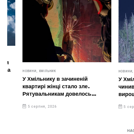
НОВИНИ,
ХМІЛЬНИК
НОВИНИ,
ХМІЛЬН
У Хмільнику в зачиненій
У Хмільниц
квартирі жінці стало зле.
чинив дома
Рятувальникам довелось
вирощував 
вирізати двері
5 серпня, 2026
5 серпня, 20
НА