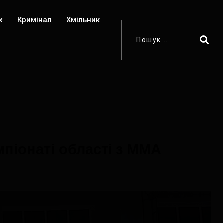
х
Кримінал
Хмільник
піонаті області з ММА