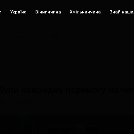
и
Україна
Вінниччина
Хмільниччина
Знай наши
 на чемпіонаті області з ММА
були командну перемогу на чем
867 переглядів