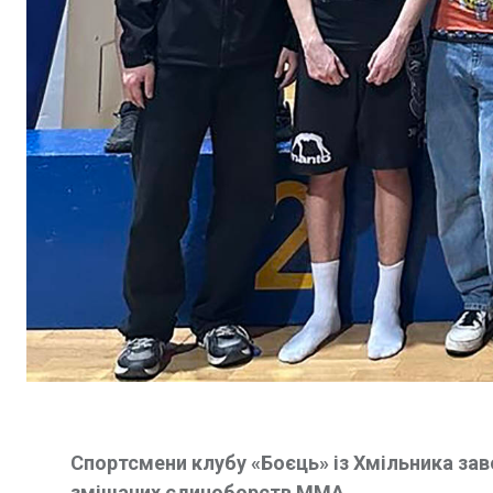
Спортсмени клубу «Боєць» із Хмільника зав
змішаних єдиноборств ММА.