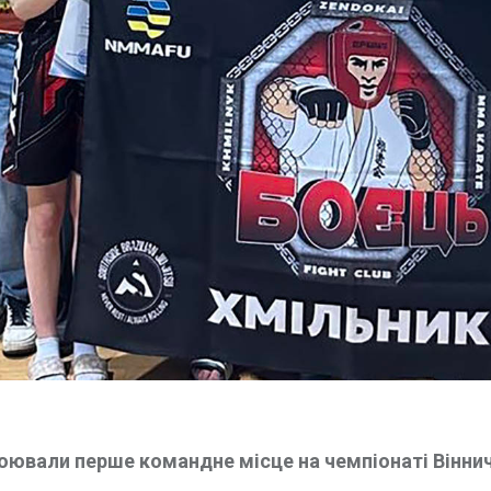
оювали перше командне місце на чемпіонаті Віннич