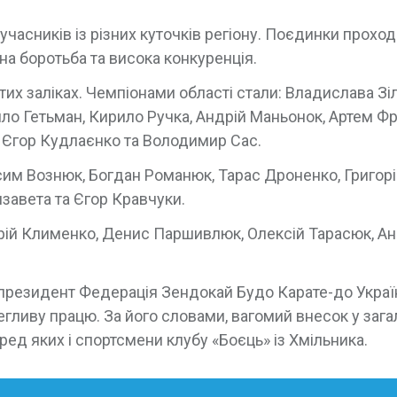
 учасників із різних куточків регіону. Поєдинки прохо
на боротьба та висока конкуренція.
тих заліках. Чемпіонами області стали: Владислава Зі
йло Гетьман, Кирило Ручка, Андрій Маньонок, Артем Фр
, Єгор Кудлаєнко та Володимир Сас.
сим Вознюк, Богдан Романюк, Тарас Дроненко, Григор
завета та Єгор Кравчуки.
рій Клименко, Денис Паршивлюк, Олексій Тарасюк, Ан
 президент Федерація Зендокай Будо Карате-до Україн
гливу працю. За його словами, вагомий внесок у заг
ред яких і спортсмени клубу «Боєць» із Хмільника.