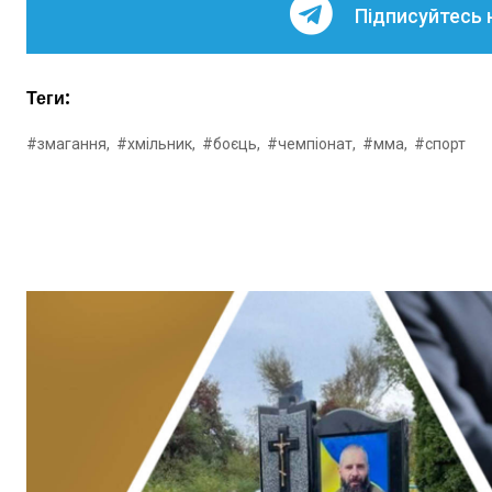
Підписуйтесь 
Теги:
#змагання,
#хмільник,
#боєць,
#чемпіонат,
#мма,
#спорт