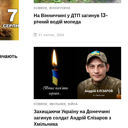
НОВИНИ,
ВІННИЧЧИНА
На Вінниччині у ДТП загинув 13-
річний водій мопеда
31 липня, 2026
НОВИНИ,
УКРАЇНА
НОВИН
ь в цей
6 серпня. Що відзначають в цей
Зав
день?
ано
сяг
6 серпня, 2026
5 
НОВИНИ,
ХМІЛЬНИК,
ВІЙНА
Захищаючи Україну на Донеччині
загинув солдат Андрій Єлізаров з
Хмільника