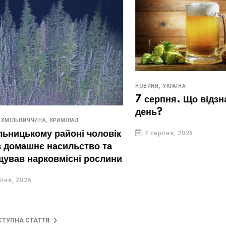
НОВИНИ,
УКРАЇНА
7 серпня. Що відзначают
день?
ИЧЧИНА,
КРИМІНАЛ
ькому районі чоловік
7 серпня, 2026
шнє насильство та
нарковмісні рослини
26
СТУПНА СТАТТЯ