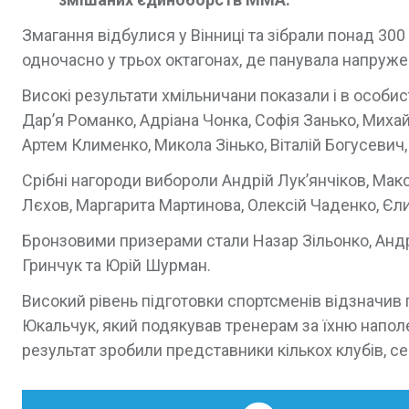
Змагання відбулися у Вінниці та зібрали понад 300
одночасно у трьох октагонах, де панувала напруже
Високі результати хмільничани показали і в особис
Дар’я Романко, Адріана Чонка, Софія Занько, Миха
Артем Клименко, Микола Зінько, Віталій Богусевич
Срібні нагороди вибороли Андрій Лук’янчіков, Мак
Лєхов, Маргарита Мартинова, Олексій Чаденко, Єли
Бронзовими призерами стали Назар Зільонко, Анд
Гринчук та Юрій Шурман.
Високий рівень підготовки спортсменів відзначив
Юкальчук, який подякував тренерам за їхню наполе
результат зробили представники кількох клубів, се