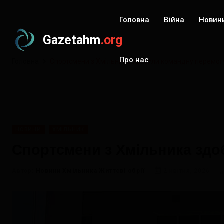
Головна
Війна
Новин
Gazetahm
.org
Про нас
Головна
Спортсмени з Хмільника здобули командну перемогу
НОВИНИ
ХМІЛЬНИК
Спортсмени з Хмільника здо
Автор:
Новини Хмільника Життєві обрії
2 квітня, 2026