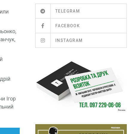
дили
TELEGRAM
FACEBOOK
льонко,
анчук,
INSTAGRAM
ій
дрій
и Ігор
альний