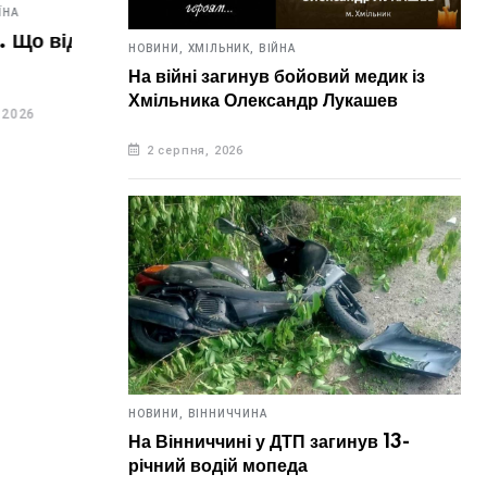
НОВИНИ,
УКРАЇНА
НОВИН
ь в цей
НОВИНИ,
ХМІЛЬНИК,
ВІЙНА
7 серпня. Що відзначають в цей
6 с
На війні загинув бойовий медик із
день?
ден
Хмільника Олександр Лукашев
7 серпня, 2026
6 
2 серпня, 2026
НОВИНИ,
ВІННИЧЧИНА
На Вінниччині у ДТП загинув 13-
річний водій мопеда