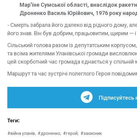
Мар’їне Сумської області, внаслідок ракетн
Дроненко Василь Юрійович, 1976 року народ
- Смерть забрала його далеко від рідного дому, ал
його знав. Він був добрим, працьовитим, щирим — і
Сільський голова разом із депутатським корпусом,
та всіма жителями Уланівської громади висловлюю
цей скорботний час громада єднається у спільній 
Маршрут та час зустрічі полеглого Героя повідоми
Підписуйтесь 
Теги:
#війна уланів,
#дроненко,
#герой,
#захисник