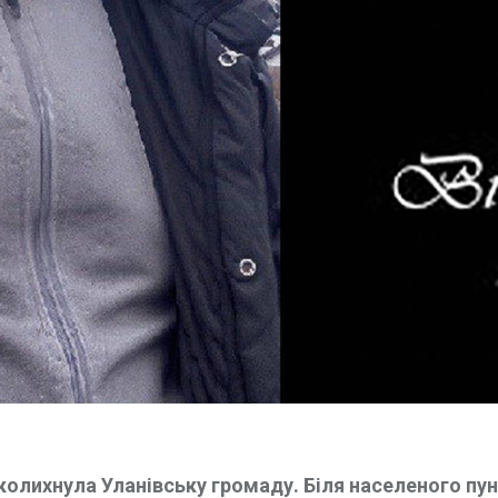
сколихнула Уланівську громаду. Біля населеного пу