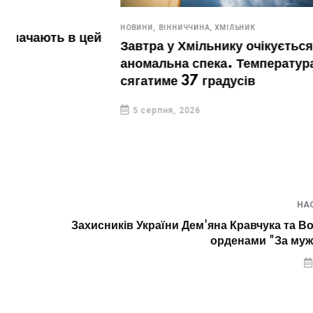
НОВИНИ,
ВІННИЧЧИНА,
ХМІЛЬНИК
Завтра у Хмільнику очікується
аномальна спека. Температура
НОВИНИ,
ХМІЛЬН
сягатиме 37 градусів
У Хмільник
квартирі жі
5 серпня, 2026
Рятувальн
вирізати дв
5 серпня, 20
НА
Захисників України Дем'яна Кравчука та 
орденами "За мужн