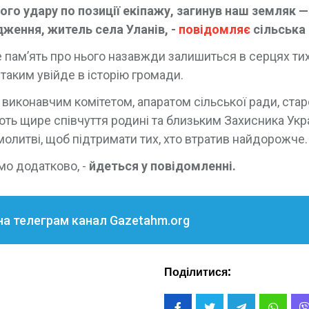
ого удару по позиції екіпажу, загинув наш земляк —
ження, житель села Уланів, -
повідомляє
сільська
е пам’ять про нього назавжди залишиться в серцях тих
 таким увійде в історію громади.
 виконавчим комітетом, апаратом сільської ради, ста
ть щире співчуття родині та близьким Захисника Укра
молитві, щоб підтримати тих, хто втратив найдорожче.
мо додатково, -
йдеться у повідомленні.
на телеграм канал Gazetahm.org
Поділитися: