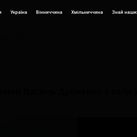
и
Україна
Вінниччина
Хмільниччина
Знай наши
з села Уланів
країни Василь Дроненко з села 
2525 переглядів