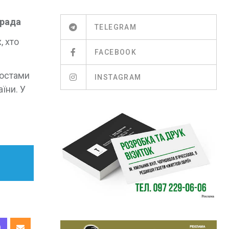
 рада
TELEGRAM
, хто
FACEBOOK
ростами
INSTAGRAM
їни. У