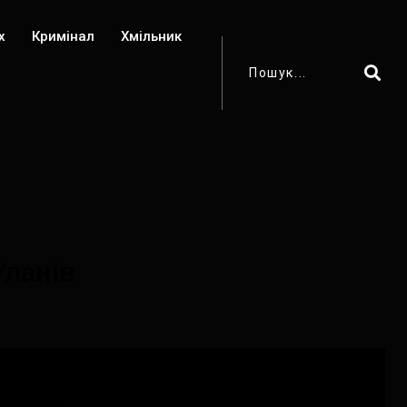
х
Кримінал
Хмільник
Уланів