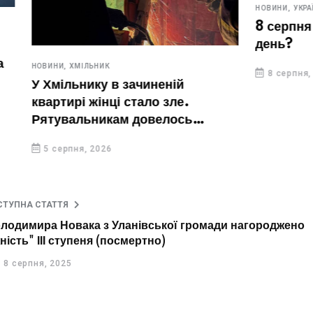
НОВИНИ,
УКРАЇНА
8 серпня. Що відзначают
день?
ИК
8 серпня, 2026
у в зачиненій
нці стало зле.
икам довелось
ері
26
СТУПНА СТАТТЯ
Володимира Новака з Уланівської громади нагороджено
ість" ІІІ ступеня (посмертно)
8 серпня, 2025