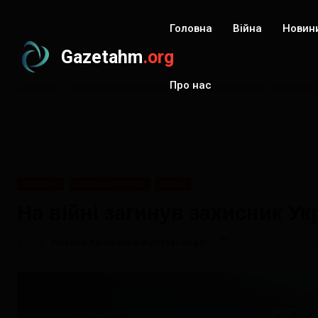
Головна
Війна
Новин
Gazetahm
.org
Про нас
Головна
На війні загинув захисник України Василь Дроненко 
НОВИНИ
ХМІЛЬНИЧЧИНА
ВІЙНА
На війні загинув захисник У
Автор:
Новини Хмільника Життєві обрії
8 серпня, 2025