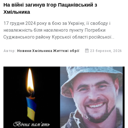
На війні загинув Ігор Пацанівський з
Хмільника
17 грудня 2024 року в бою за Україну, її свободу і
незалежність біля населеного пункту Погребки
Суджанського району Курської області російської
федерації загинув 44-річний Ігор Васильович
Пацанівський.
Автор:
Новини Хмільника Життєві обрії
23 березня, 2026