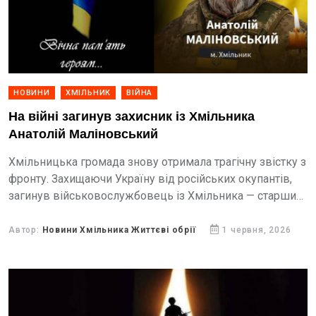
НОВИНИ
ХМІЛЬНИК
ВІЙНА
На війні загинув захисник із Хмільника
Анатолій Маліновський
Хмільницька громада знову отримала трагічну звістку з
фронту. Захищаючи Україну від російських окупантів,
загинув військовослужбовець із Хмільника — старший
солдат Анатолій Францович Маліновський.
Автор:
Новини Хмільника Життєві обрії
1 червня, 2026