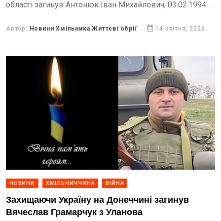
області загинув Антонюк Іван Михайлович, 03.02.1994
р.н, молодший сержант, уродженець с.Широка Гребля
(вважався зниклим безвісти) - повідомляє
Автор:
Новини Хмільника Життєві обрії
14 квітня, 2026
Хмільницька міська рада.
НОВИНИ
ХМІЛЬНИЧЧИНА
ВІЙНА
Захищаючи Україну на Донеччині загинув
Вячеслав Грамарчук з Уланова