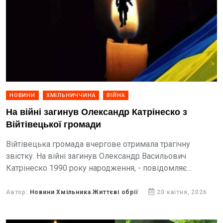
НОВИНИ
ХМІЛЬНИЧЧИНА
ВІЙНА
На війні загинув Олександр Катрінеско з
Війтівецької громади
Війтівецька громада вчергове отримала трагічну
звістку. На війні загинув Олександр Васильович
Катрінеско 1990 року народження, - повідомляє
Війтівецька сільська рада.
Автор:
Новини Хмільника Життєві обрії
20 квітня, 2026