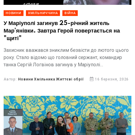
НОВИНИ
ХМІЛЬНИЧЧИНА
ВІЙНА
У Маріуполі загинув 25-річний житель
Мар’янівки. Завтра Герой повертається на
"щиті"
Захисник вважався зниклим безвісти до лютого цього
року. Стало відомо що головний сержант, командир
танка Сергій Логвінов загинув у Маріуполі
квітня 2022 року. Герою навіки 25 років.
Автор:
Новини Хмільника Життєві обрії
16 березня, 2026