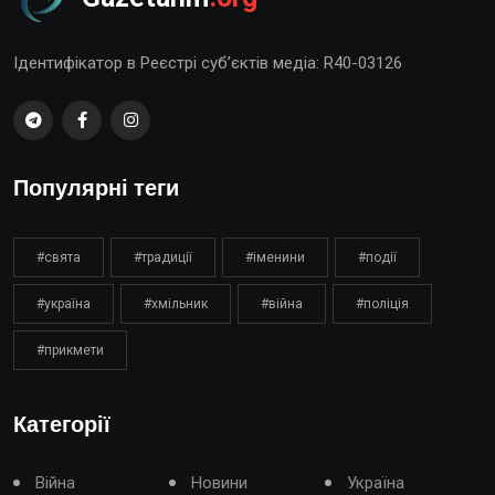
Ідентифікатор в Реєстрі суб’єктів медіа: R40-03126
Популярні теги
#свята
#традиції
#іменини
#події
#україна
#хмільник
#війна
#поліція
#прикмети
Категорії
Війна
Новини
Україна