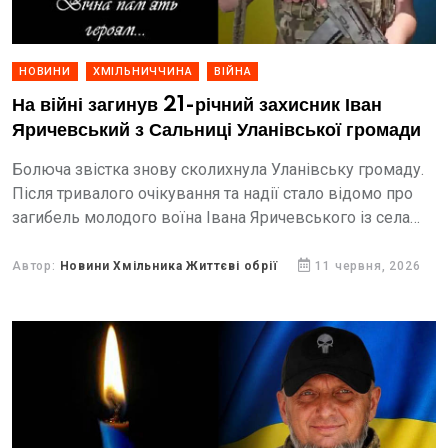
НОВИНИ
ХМІЛЬНИЧЧИНА
ВІЙНА
На війні загинув 21-річний захисник Іван
Яричевський з Сальниці Уланівської громади
Болюча звістка знову сколихнула Уланівську громаду.
Після тривалого очікування та надії стало відомо про
загибель молодого воїна Івана Яричевського із села
Сальниця, який раніше вважався безвісти зниклим.
Герою назавжди залишиться...
Автор:
Новини Хмільника Життєві обрії
11 червня, 2026