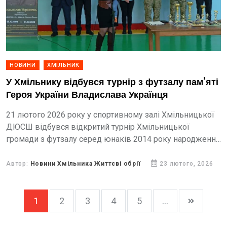
НОВИНИ
ХМІЛЬНИК
У Хмільнику відбувся турнір з футзалу пам’яті
Героя України Владислава Українця
21 лютого 2026 року у спортивному залі Хмільницької
ДЮСШ відбувся відкритий турнір Хмільницької
громади з футзалу серед юнаків 2014 року народження
та молодших пам’яті Владислав Українець — Героя
України, який...
Автор:
Новини Хмільника Життєві обрії
23 лютого, 2026
1
2
3
4
5
...