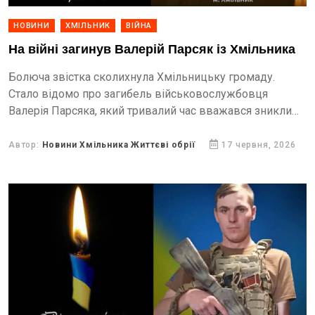
НОВИНИ
ХМІЛЬНИК
ВІЙНА
На війні загинув Валерій Парсяк із Хмільника
Болюча звістка сколихнула Хмільницьку громаду.
Стало відомо про загибель військовослужбовця
Валерія Парсяка, який тривалий час вважався зниклим
безвісти. Захисник віддав своє життя за Україну під час
бойових дій на Херсонщині.
Автор:
Новини Хмільника Життєві обрії
17 червня, 2026