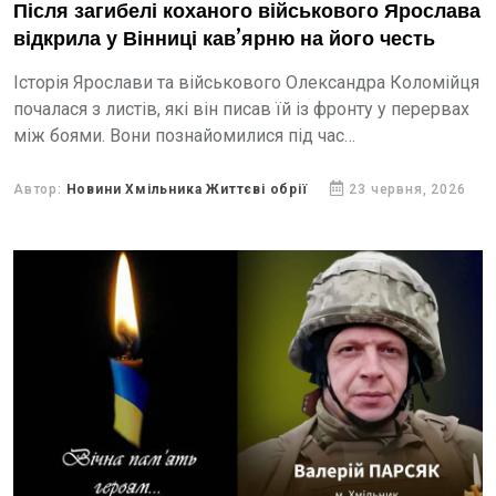
Після загибелі коханого військового Ярослава
відкрила у Вінниці кав’ярню на його честь
Історія Ярослави та військового Олександра Коломійця
почалася з листів, які він писав їй із фронту у перервах
між боями. Вони познайомилися під час
повномасштабної війни, закохалися одне в одного на...
Автор:
Новини Хмільника Життєві обрії
23 червня, 2026