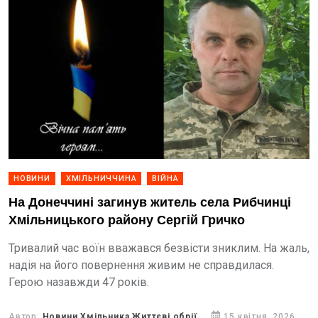
НОВИНИ
ХМІЛЬНИЧЧИНА
ВІЙНА
На Донеччині загинув житель села Рибчинці
Хмільницького району Сергій Гричко
Тривалий час воїн вважався безвісти зниклим. На жаль,
надія на його повернення живим не справдилася.
Герою назавжди 47 років.
Автор:
Новини Хмільника Життєві обрії
15 квітня, 2026