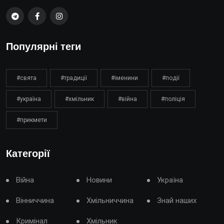
Популярні теги
#свята
#традиції
#іменини
#події
#україна
#хмільник
#війна
#поліція
#прикмети
Категорії
Війна
Новини
Україна
Вінниччина
Хмільниччина
Знай наших
Кримінал
Хмільник