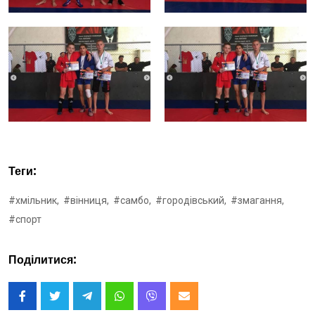
Теги:
#хмільник,
#вінниця,
#самбо,
#городівський,
#змагання,
#спорт
Поділитися: