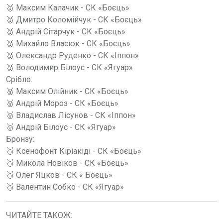
🥇 Максим Калачик - СК «Боєць»
🥇 Дмитро Коломійчук - СК «Боєць»
🥇 Андрій Сітарчук - СК «Боєць»
🥇 Михайло Власюк - СК «Боєць»
🥇 Олександр Руденко - СК «Іппон»
🥇 Володимир Білоус - СК «Ягуар»
Срібло:
🥈 Максим Олійник - СК «Боєць»
🥈 Андрій Мороз - СК «Боєць»
🥈 Владислав Лісунов - СК «Іппон»
🥈 Андрій Білоус - СК «Ягуар»
Бронзу:
🥉 Ксенофонт Кіріакіді - СК «Боєць»
🥉 Микола Новіков - СК «Боєць»
🥉 Олег Яцков - СК « Боєць»
🥉 Валентин Собко - СК «Ягуар»
ЧИТАЙТЕ ТАКОЖ: