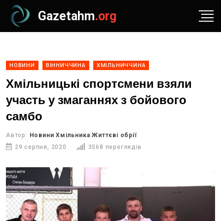
Gazetahm
.org
НОВИНИ
ВІННИЧЧИНА
ХМІЛЬНИЧЧИНА
Хмільницькі спортсмени взяли
участь у змаганнях з бойового
самбо
Автор:
Новини Хмільника Життєві обрії
29 серпня, 2020
3568 переглядів