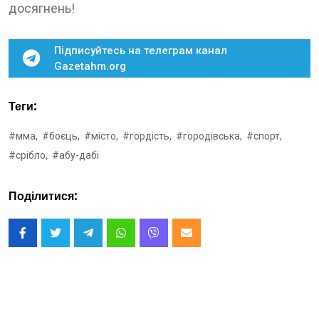
досягнень!
Підписуйтесь на телеграм канал
Gazetahm.org
Теги:
#мма,
#боєць,
#місто,
#гордість,
#городівська,
#спорт,
#срібло,
#абу-дабі
Поділитися: