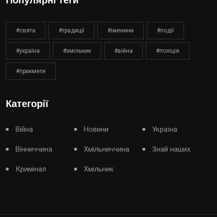
Популярні теги
#свята
#традиції
#іменини
#події
#україна
#хмільник
#війна
#поліція
#прикмети
Категорії
Війна
Новини
Україна
Вінниччина
Хмільниччина
Знай наших
Кримінал
Хмільник