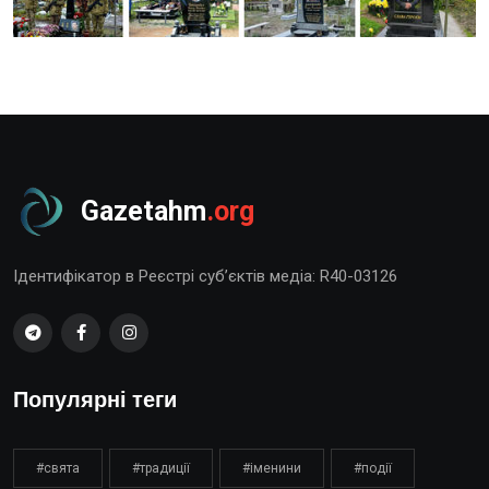
Gazetahm
.org
Ідентифікатор в Реєстрі суб’єктів медіа: R40-03126
Популярні теги
#свята
#традиції
#іменини
#події