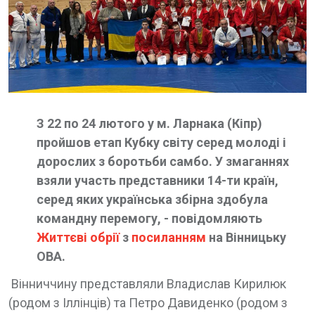
З 22 по 24 лютого у м. Ларнака (Кіпр)
пройшов етап Кубку світу серед молоді і
дорослих з боротьби самбо. У змаганнях
взяли участь представники 14-ти країн,
серед яких українська збірна здобула
командну перемогу, - повідомляють
Життєві обрії
з
посиланням
на Вінницьку
ОВА.
Вінниччину представляли Владислав Кирилюк
(родом з Іллінців) та Петро Давиденко (родом з