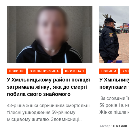
НОВИНИ
ХМІЛЬНИЧЧИНА
КРИМІНАЛ
НОВИНИ
ХМ
У Хмільницькому районі поліція
У Хмільнику
затримала жінку, яка до смерті
покупками 
побила свого знайомого
За словами її
59 років і в 
43-річна жінка спричинила смертельні
Жінка пішла 
тілесні ушкодження 59-річному
Великодніх св
місцевому жителю. Зловмисниці
загрожує до 10 років позбавлення
Автор:
Новини 