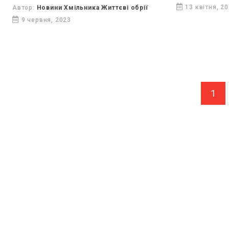
волі.
13 квітня, 2
Автор:
Новини Хмільника Життєві обрії
9 червня, 2023
1