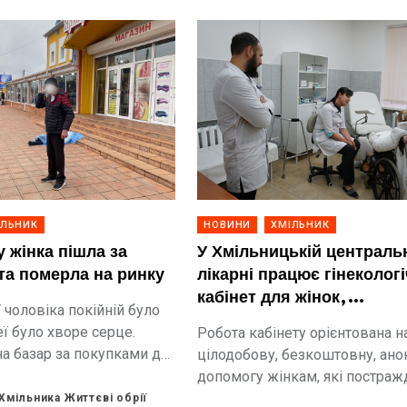
ІЛЬНИК
НОВИНИ
ХМІЛЬНИК
 жінка пішла за
У Хмільницькій централь
та померла на ринку
лікарні працює гінеколог
кабінет для жінок,
 чоловіка покійній було
постраждалих від насиль
неї було хворе серце.
Робота кабінету орієнтована н
на базар за покупками до
цілодобову, безкоштовну, ано
ят.
допомогу жінкам, які постраж
гендернозумовленого насильс
Хмільника Життєві обрії