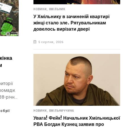
НОВИНИ,
ХМІЛЬНИК
У Хмільнику в зачиненій квартирі
жінці стало зле. Рятувальникам
довелось вирізати двері
5 серпня, 2026
жінка
м
риторії
ромади.
38-річна
ла
, які
обрії
НОВИНИ,
ХМІЛЬНИЧЧИНА
.
Увага! Фейк! Начальник Хмільницької
РВА Богдан Кузнец заявив про