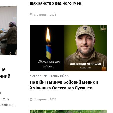
шахрайство від його імені
3 серпня, 2026
ній
ічний
НОВИНИ,
ХМІЛЬНИК,
ВІЙНА
На війні загинув бойовий медик із
Хмільника Олександр Лукашев
ства
а
німну
2 серпня, 2026
дали від
тва.