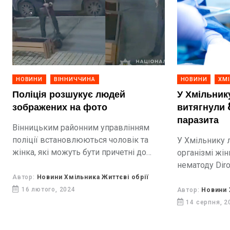
НОВИНИ
ВІННИЧЧИНА
НОВИНИ
ХМ
Поліція розшукує людей
У Хмільнику
зображених на фото
витягнули 
паразита
Вінницьким районним управлінням
поліції встановлюються чоловік та
У Хмільнику 
жінка, які можуть бути причетні до
організмі жі
вчинення 12 лютого злочину в місті
нематоду Dirof
Вінниця по вулиці Магістратській, 76.
звернулася до
Автор:
Новини Хмільника Життєві обрії
скаргами на п
16 лютого, 2024
Автор:
Новини 
грудини та ві
14 серпня, 2
шкірою....