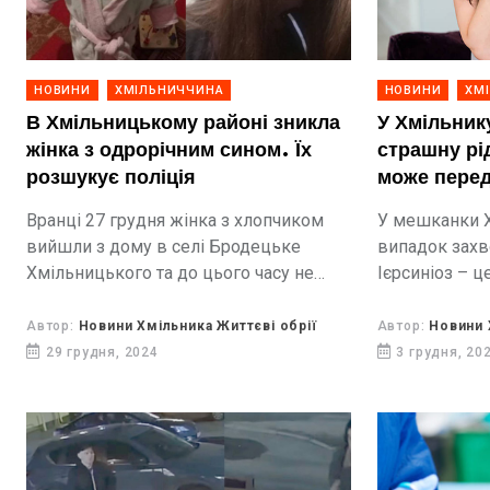
НОВИНИ
ХМІЛЬНИЧЧИНА
НОВИНИ
ХМ
В Хмільницькому районі зникла
У Хмільник
жінка з одрорічним сином. Їх
страшну рі
розшукує поліція
може пере
Вранці 27 грудня жінка з хлопчиком
У мешканки Х
вийшли з дому в селі Бродецьке
випадок захв
Хмільницького та до цього часу не
Ієрсиніоз – ц
повернулась.
зооантропоно
характеризує
Автор:
Новини Хмільника Життєві обрії
Автор:
Новини 
симптоматик
29 грудня, 2024
3 грудня, 20
шлунково-киш
суглобів, інши
тяжким...