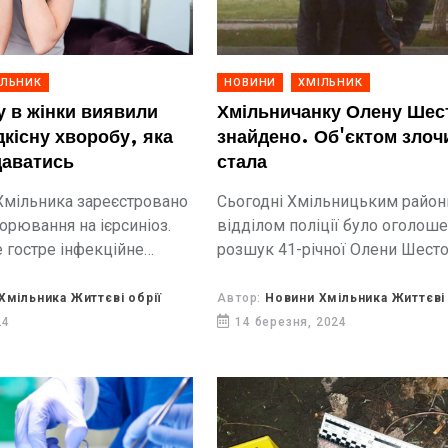
ІЛЬНИК
НОВИНИ
ХМІЛЬНИК
у в жінки виявили
Хмільничанку Олену Шес
дкісну хворобу, яка
знайдено. Об'єктом злоч
даватись
стала
мільника зареєстровано
Сьогодні Хмільницьким райо
орювання на ієрсиніоз.
відділом поліції було оголош
е гостре інфекційне
розшук 41-річної Олени Шесто
зне захворювання, що
11 березня вийшла з дому та 
ться токсико-алергічною
теперішнього часу не поверну
Хмільника Життєві обрії
Автор:
Новини Хмільника Життєві 
ою, ураженням
24
14 березня, 2024
кового тракту, печінки,
х органів та систем і