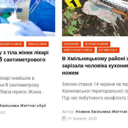
ІЛЬНИЧЧИНА
ХМІЛЬНИК
НОВИНИ
ВІННИЧЧИНА
ХМІЛЬНИЧЧИНА
КРИМІНАЛ
 з тіла жінки лікарі
В Хмільницькому районі 
8 сантиметрового
зарізала чоловіка кухони
ножем
лікарі знайшли в
Злочин стався 14 червня на те
нки 8 сантиметрову
Калинівської територіальної г
ilaria repens. Жінка
Під час побутового конфлікту 
 сімейного лікарів зі
жінка кухонним ножем нанес
ояву пухлини в ділянці
Хмільника Життєві обрії
чоловікові тілесні ушкодження
дчуття повзання під
Автор:
Новини Хмільника Життєві 
023
виявились несумісні з життям
15 червня, 2023