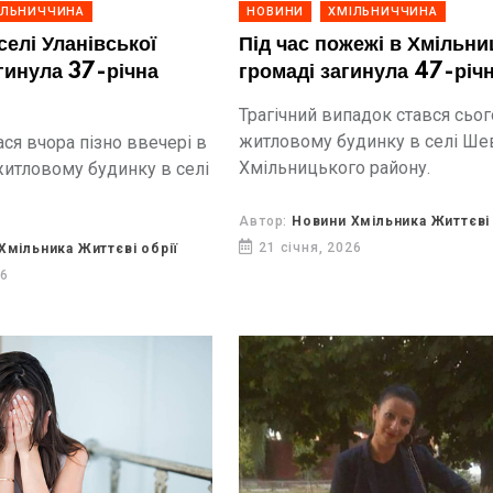
ІЛЬНИЧЧИНА
НОВИНИ
ХМІЛЬНИЧЧИНА
селі Уланівської
Під час пожежі в Хмільни
гинула 37-річна
громаді загинула 47-річн
Трагічний випадок стався сьог
житловому будинку в селі Ше
ася вчора пізно ввечері в
Хмільницького району.
итловому будинку в селі
Автор:
Новини Хмільника Життєві 
21 січня, 2026
Хмільника Життєві обрії
26