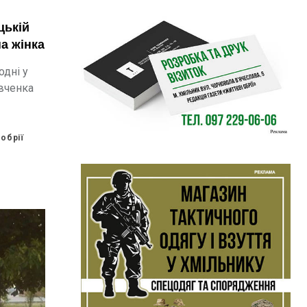
цькій
а жінка
одні у
вченка
обрії