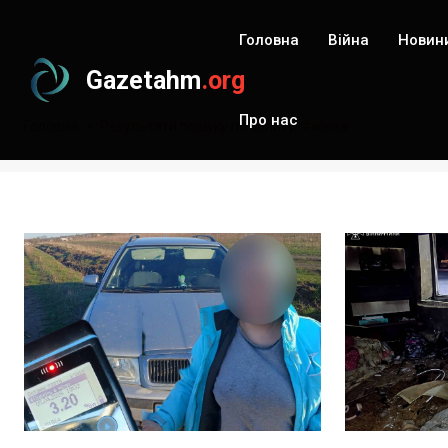
Головна
Війна
Новин
Gazetahm
.org
Про нас
Головна
Результати пошуку по запиту: #жінка