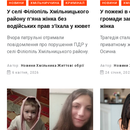
НОВИНИ
ХМІЛЬНИЧЧИНА
КРИМІНАЛ
НОВИНИ
ХМ
У селі Філіопіль Хмільницького
У пожежі в 
району пʼяна жінка без
громади за
водійських прав зʼїхала у кювет
жінка
Вчора патрульні отримали
Трагедія стал
повідомлення про порушення ПДР у
приватному ж
селі Філіопіль Хмільницького району.
Осична.
Автор:
Новини Хмільника Життєві обрії
Автор:
Новини 
6 квітня, 2026
24 січня, 20