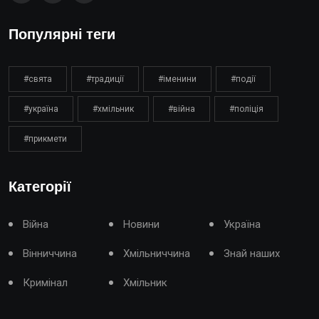
Популярні теги
#свята
#традиції
#іменини
#події
#україна
#хмільник
#війна
#поліція
#прикмети
Категорії
Війна
Новини
Україна
Вінниччина
Хмільниччина
Знай наших
Кримінал
Хмільник