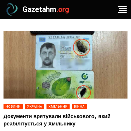
Gazetahm
.org
НОВИНИ
УКРАЇНА
ХМІЛЬНИК
ВІЙНА
Документи врятували військового, який
реабілітується у Хмільнику