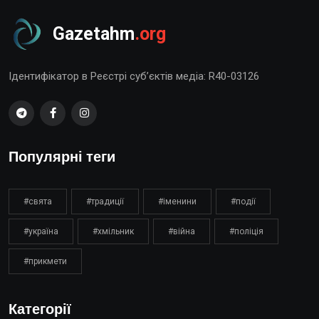
Gazetahm
.org
Ідентифікатор в Реєстрі суб’єктів медіа: R40-03126
Популярні теги
#свята
#традиції
#іменини
#події
#україна
#хмільник
#війна
#поліція
#прикмети
Категорії