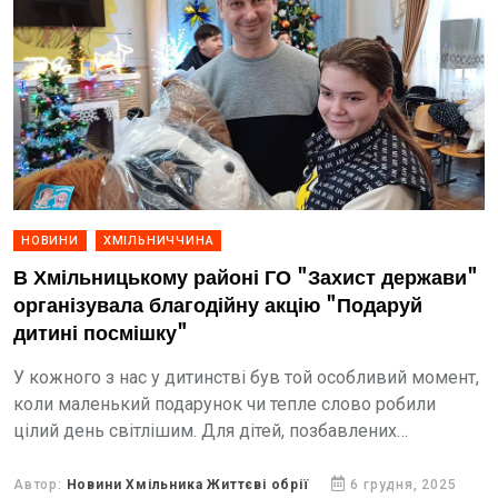
НОВИНИ
ХМІЛЬНИЧЧИНА
В Хмільницькому районі ГО "Захист держави"
організувала благодійну акцію "Подаруй
дитині посмішку"
У кожного з нас у дитинстві був той особливий момент,
коли маленький подарунок чи тепле слово робили
цілий день світлішим. Для дітей, позбавлених
батьківського піклування або тих, хто зростає у...
Автор:
Новини Хмільника Життєві обрії
6 грудня, 2025