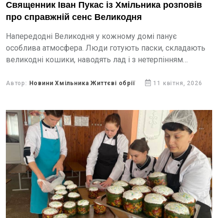
Священник Іван Пукас із Хмільника розповів
про справжній сенс Великодня
Напередодні Великодня у кожному домі панує
особлива атмосфера. Люди готують паски, складають
великодні кошики, наводять лад і з нетерпінням
чекають світлого свята.
Автор:
Новини Хмільника Життєві обрії
11 квітня, 2026