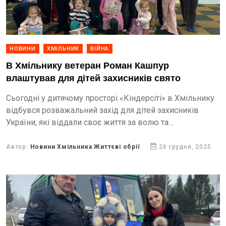
НОВИНИ
ХМІЛЬНИК
ВІЙНА
В Хмільнику ветеран Роман Кашпур
влаштував для дітей захисників свято
Сьогодні у дитячому просторі «Кіндерсіті» в Хмільнику
відбувся розважальний захід для дітей захисників
України, які віддали своє життя за волю та
незалежність нашої держави. На захід були запрошені
діти віком...
Автор:
Новини Хмільника Життєві обрії
26 грудня, 2025