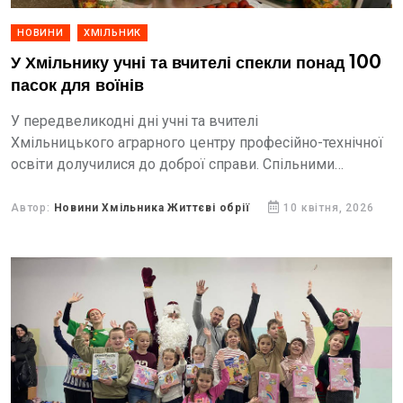
НОВИНИ
ХМІЛЬНИК
У Хмільнику учні та вчителі спекли понад 100
пасок для воїнів
У передвеликодні дні учні та вчителі
Хмільницького аграрного центру професійно-технічної
освіти долучилися до доброї справи. Спільними
зусиллями вони випекли понад 100 духмяних пасок для
українських воїнів.
Автор:
Новини Хмільника Життєві обрії
10 квітня, 2026