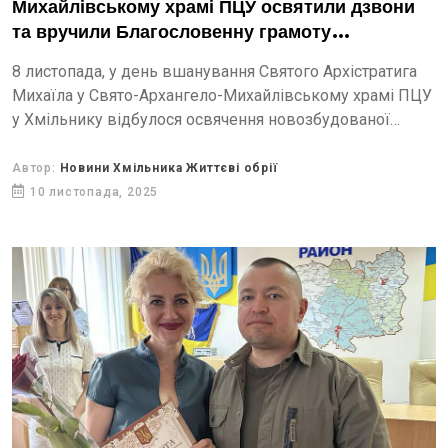
Михайлівському храмі ПЦУ освятили дзвони
та вручили Благословенну грамоту
благодійникам
8 листопада, у день вшанування Святого Архістратига
Михаїла у Свято-Архангело-Михайлівському храмі ПЦУ
у Хмільнику відбулося освячення новозбудованої
дзвіниці та дзвонів.
Автор:
Новини Хмільника Життєві обрії
10 листопада, 2025