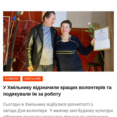
НОВИНИ
ХМІЛЬНИК
У Хмільнику відзначили кращих волонтерів та
подякували їм за роботу
Сьогодні в Хмільнику відбулися урочистості з
нагоди Дня волонтера. У малому залі будинку культури
зібралися люди які щоденною працею та невтомною