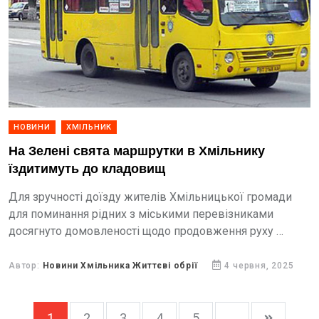
НОВИНИ
ХМІЛЬНИК
На Зелені свята маршрутки в Хмільнику
їздитимуть до кладовищ
Для зручності доїзду жителів Хмільницької громади
для поминання рідних з міськими перевізниками
досягнуто домовленості щодо продовження руху
автобусів до кладовищ у День Святої Трійці
Автор:
Новини Хмільника Життєві обрії
4 червня, 2025
1
2
3
4
5
...