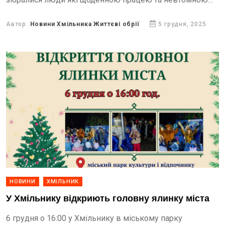
підтримкою наближають нашу перемогу, їх рідні та
друзі, активні мешканці громади, аби підтримати та
Автор:
Новини Хмільника Життєві обрії
5 грудня, 2025
подякувати...
НОВИНИ
ХМІЛЬНИК
У Хмільнику відкриють головну ялинку міста
6 грудня о 16:00 у Хмільнику в міському парку