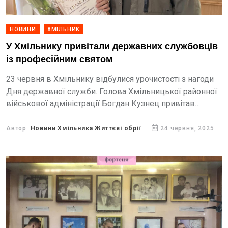
НОВИНИ
ХМІЛЬНИК
У Хмільнику привітали державних службовців
із професійним святом
23 червня в Хмільнику відбулися урочистості з нагоди
Дня державної служби. Голова Хмільницької районної
військової адміністрації Богдан Кузнец привітав
держслужбовців району з професійним святом та
вручив грамоти найкращим представникам галузі за...
Автор:
Новини Хмільника Життєві обрії
24 червня, 2025