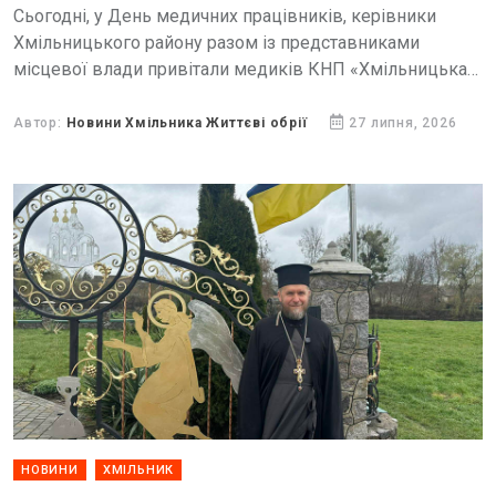
Сьогодні, у День медичних працівників, керівники
Хмільницького району разом із представниками
місцевої влади привітали медиків КНП «Хмільницька
центральна лікарня», з важливим професійним святом.
Автор:
Новини Хмільника Життєві обрії
27 липня, 2026
НОВИНИ
ХМІЛЬНИК