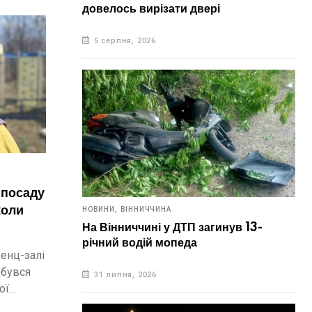
довелось вирізати двері
5 серпня, 2026
 посаду
коли
НОВИНИ,
ВІННИЧЧИНА
На Вінниччині у ДТП загинув 13-
річний водій мопеда
енц-залі
дбувся
31 липня, 2026
ої
о ліцею.