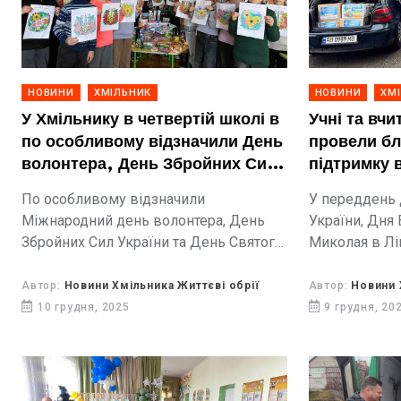
НОВИНИ
ХМІЛЬНИК
НОВИНИ
ХМ
У Хмільнику в четвертій школі в
Учні та вчи
по особливому відзначили День
провели бл
волонтера, День Збройних Сил
підтримку в
України та День Святого
реабілітац
По особливому відзначили
У переддень 
Миколая
Міжнародний день волонтера, День
України, Дня 
Збройних Сил України та День Святого
Миколая в Лі
Миколая, у Хмільницькому ліцеї №4.
щира благодій
символічною
Автор:
Новини Хмільника Життєві обрії
Автор:
Новини 
ПЕРЕМОГИ». Її
10 грудня, 2025
9 грудня, 20