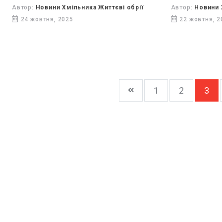
(політикиня, письменниця, громадська
вступу та пе
Автор:
Новини Хмільника Життєві обрії
Автор:
Новини 
діячка), Яковенко Тетяна Василівна
Вищих військ
24 жовтня, 2025
22 жовтня, 2
(письменниця, літературознавиця,
закладах Укра
заслужена...
1
2
3