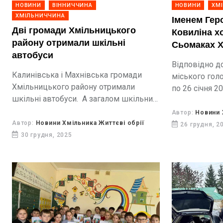
НОВИНИ
ВІННИЧЧИНА
НОВИНИ
ХМ
ХМІЛЬНИЧЧИНА
Іменем Гер
Дві громади Хмільницького
Ковиліна хо
району отримали шкільні
Сьомаках Х
автобуси
Відповідно д
Калинівська і Махнівська громади
міського голо
Хмільницького району отримали
по 26 січня 2
шкільні автобуси. А загалом шкільний
громаді прово
транспорт - 11 овтобусів отримали
громадськіс
Автор:
Новини 
дев'ять громад Вінниччини.
Автор:
Новини Хмільника Життєві обрії
Сьомацькому
26 грудня, 2
30 грудня, 2025
міської ради і