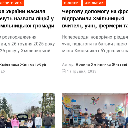
ІЛЬНИЧЧИНА
НОВИНИ
ХМІЛЬНИК
оя України Василя
Чергову допомогу на фр
чуть назвати ліцей у
відправили Хмільницькі
мільницької громади
вчителі, учні, фермери т
підприємці
о розпорядження
Напередодні новорічно-різдвя
ви, з 26 грудня 2025 року
учні, педагоги та батьки ліце
026 року у Хмільницькій
міста Хмільника об’єдналися 
дяться консультації з
доброї справи — підтримки
тю щодо присвоєння
українських військових, які б
Хмільника Життєві обрії
Автор:
Новини Хмільника Життєві 
 ліцею Хмільницької
країну на Харківському напря
025
19 грудня, 2025
мені...
зони бойових дій для...