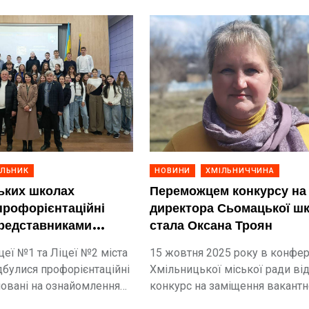
ІЛЬНИК
НОВИНИ
ХМІЛЬНИЧЧИНА
ьких школах
Переможцем конкурсу на
профорієнтаційні
директора Сьомацької ш
 представниками
стала Оксана Троян
ькових навчальних
цеї №1 та Ліцеї №2 міста
15 жовтня 2025 року в конфер
дбулися профорієнтаційні
Хмільницької міської ради ві
мовані на ознайомлення
конкурс на заміщення вакантн
ків із можливостями
посади директора Сьомацьког