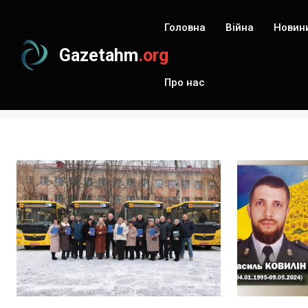
Головна
Війна
Новин
Gazetahm
.org
Про нас
Головна
Результати пошуку по запиту: #школа