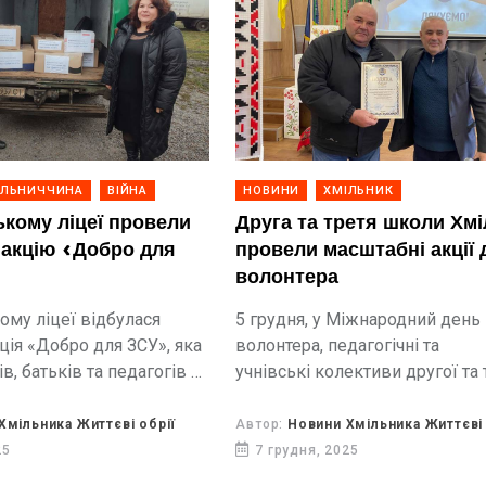
ІЛЬНИЧЧИНА
ВІЙНА
НОВИНИ
ХМІЛЬНИК
ькому ліцеї провели
Друга та третя школи Хм
 акцію «Добро для
провели масштабні акції 
волонтера
ому ліцеї відбулася
5 грудня, у Міжнародний день
ція «Добро для ЗСУ», яка
волонтера, педагогічні та
ів, батьків та педагогів у
учнівські колективи другої та 
дтримати українських
шкіл Хмільника продемонстр
ротягом кількох днів у
справжню силу єдності та під
Хмільника Життєві обрії
Автор:
Новини Хмільника Життєві 
ли активні збори
ЗСУ, організувавши масштабни
25
7 грудня, 2025
чей, що мають...
допомоги для Збройних Сил Ук