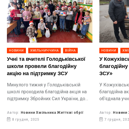
НОВИНИ
ХМІЛЬНИЧЧИНА
ВІЙНА
НОВИНИ
ХМ
Учні та вчителі Голодьківської
У Кожухівс
школи провели благодійну
благодійну
акцію на підтримку ЗСУ
ЗСУ»
Минулого тижня у Голодьківській
У Кожухівськ
школі проходила благодійна акція на
благодійна ак
підтримку Збройних Сил України, до
об’єднала учн
якої активно долучилися педагоги, учні
прагненні пі
та їхні батьки.
захисників. П
Автор:
Новини Хмільника Життєві обрії
Автор:
Новини 
закладі трива
8 грудня, 2025
7 грудня, 20
необхідних ре