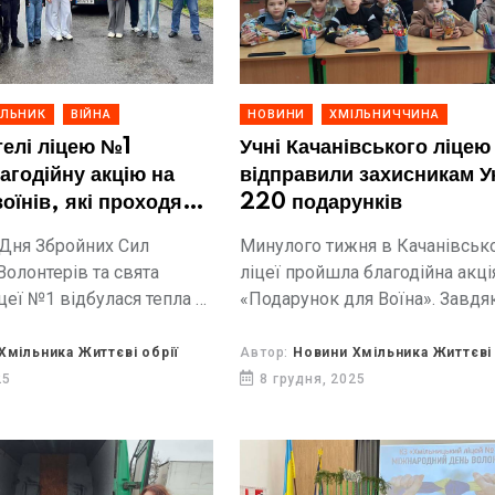
ІЛЬНИК
ВІЙНА
НОВИНИ
ХМІЛЬНИЧЧИНА
телі ліцею №1
Учні Качанівського ліцею
агодійну акцію на
відправили захисникам У
оїнів, які проходять
220 подарунків
ію у Хмільнику
Дня Збройних Сил
Минулого тижня в Качанівськ
Волонтерів та свята
ліцеї пройшла благодійна акці
цеї №1 відбулася тепла й
«Подарунок для Воїна». Завдя
на акція під
активності учнів, педагогів, ба
 назвою «Разом до
партнерів громади вдалося
Хмільника Життєві обрії
Автор:
Новини Хмільника Життєві 
 учасниками стали учні,...
сформувати й передати на фро
25
8 грудня, 2025
госпіталь понад 220 індивідуал