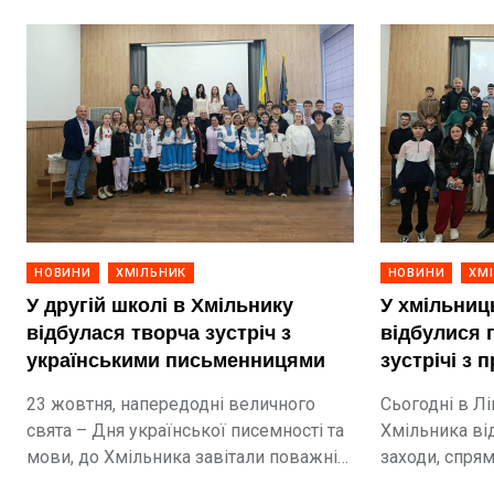
НОВИНИ
ХМІЛЬНИК
НОВИНИ
ХМ
У другій школі в Хмільнику
У хмільниц
відбулася творча зустріч з
відбулися 
українськими письменницями
зустрічі з
Вищих війс
23 жовтня, напередодні величного
Сьогодні в Лі
закладів
свята – Дня української писемності та
Хмільника ві
мови, до Хмільника завітали поважні
заходи, спря
гості – Вітенко Олена Андріївна
старшокласни