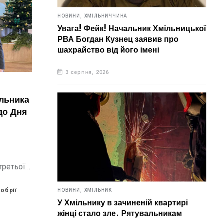
НОВИНИ,
ХМІЛЬНИЧЧИНА
Увага! Фейк! Начальник Хмільницької
РВА Богдан Кузнец заявив про
шахрайство від його імені
3 серпня, 2026
ільника
до Дня
третьої
ували
тримки
обрії
НОВИНИ,
ХМІЛЬНИК
й збір
У Хмільнику в зачиненій квартирі
раїни.
жінці стало зле. Рятувальникам