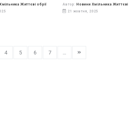
ревагами навчання у
Хмільника Життєві обрії
Автор:
Новини Хмільника Життєві 
ових навчальних
025
21 жовтня, 2025
їни.
4
5
6
7
...