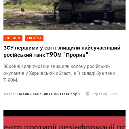
НОВИНИ
УКРАЇНА
ЗСУ першими у світі знищили найсучасніший
російський танк Т90М "Прорив"
Збройні сили України знищили колону російських
окупантів у Харківській області, в її складі був танк
Т-90М.
Автор:
Новини Хмільника Життєві обрії
5 травня, 2022