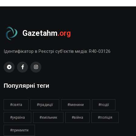
Gazetahm
.org
Ідентифікатор в Реєстрі суб’єктів медіа: R40-03126
Популярні теги
#свята
#традиції
#іменини
#події
#україна
#хмільник
#війна
#поліція
#прикмети