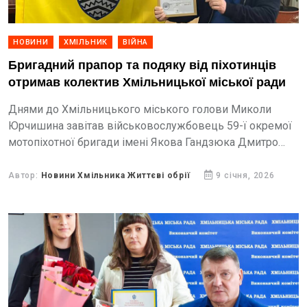
НОВИНИ
ХМІЛЬНИК
ВІЙНА
Бригадний прапор та подяку від піхотинців
отримав колектив Хмільницької міської ради
Днями до Хмільницького міського голови Миколи
Юрчишина завітав військовослужбовець 59-ї окремої
мотопіхотної бригади імені Якова Гандзюка Дмитро
Томашук. Військовослужбовець прийшов із бойовим
стягом підрозділу — як знаком вдячності та поваги.
Автор:
Новини Хмільника Життєві обрії
9 січня, 2026