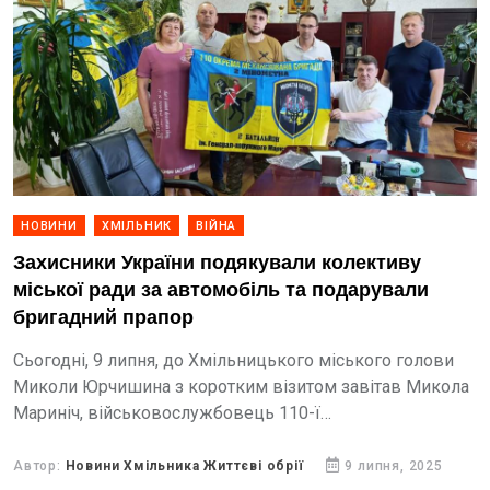
НОВИНИ
ХМІЛЬНИК
ВІЙНА
Захисники України подякували колективу
міської ради за автомобіль та подарували
бригадний прапор
Сьогодні, 9 липня, до Хмільницького міського голови
Миколи Юрчишина з коротким візитом завітав Микола
Мариніч, військовослужбовець 110-ї
окремої механізованої бригади імені генерал-
хорунжого Марка Безручка.
Автор:
Новини Хмільника Життєві обрії
9 липня, 2025