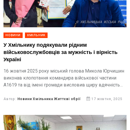
НОВИНИ
ХМІЛЬНИК
У Хмільнику подякували рідним
військовослужбовців за мужність і вірність
Україні
16 жовтня 2025 року міський голова Микола Юрчишин
виконав клопотання командира військової частини
А1619 та від імені громади висловив щиру вдячність
рідним наших захисників, — повідомляє Хмільницька
міська рада.
Автор:
Новини Хмільника Життєві обрії
17 жовтня, 2025