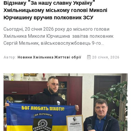
Відзнаку "За нашу славну Україну"
Хмільницькому міському голові Миколі
Юрчишину вручив полковник ЗСУ
Сьогодні, 20 січня 2026 року до міського голови
Хмільника Миколи Юрчишина завітав полковник
Сергій Мельник, військовослужбовець 9-го
прикордонного загону імені Січових Стрільців.
Автор:
Новини Хмільника Життєві обрії
20 січня, 2026