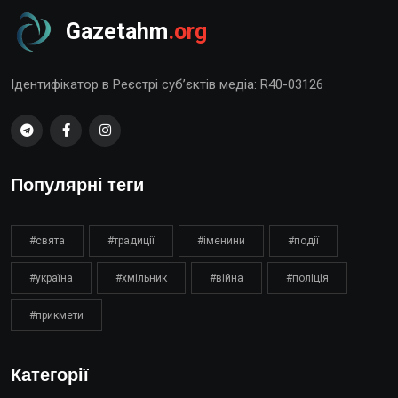
Gazetahm
.org
Ідентифікатор в Реєстрі суб’єктів медіа: R40-03126
Популярні теги
#свята
#традиції
#іменини
#події
#україна
#хмільник
#війна
#поліція
#прикмети
Категорії