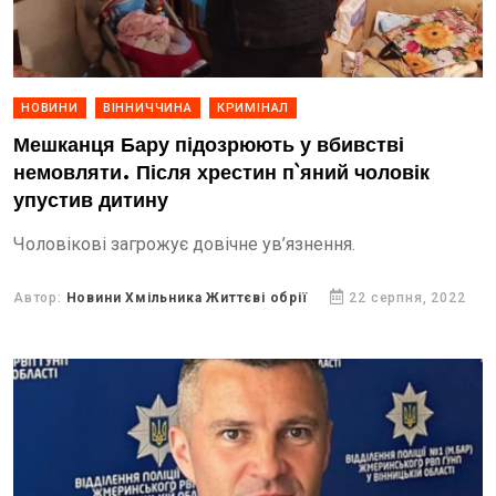
НОВИНИ
ВІННИЧЧИНА
КРИМІНАЛ
Мешканця Бару підозрюють у вбивстві
немовляти. Після хрестин п`яний чоловік
упустив дитину
Чоловікові загрожує довічне ув’язнення.
Автор:
Новини Хмільника Життєві обрії
22 серпня, 2022