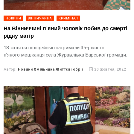
НОВИНИ
ВІННИЧЧИНА
КРИМІНАЛ
На Вінниччині пʼяний чоловік побив до смерті
рідну матір
18 жовтня поліцейські затримали 35-річного
пʼяного мешканця села Журавлівка Барської громади.
Автор:
Новини Хмільника Життєві обрії
20 жовтня, 2022