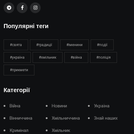
Популярні теги
#свята
#традиції
#іменини
#події
#україна
#хмільник
#війна
#поліція
#прикмети
Категорії
Війна
Новини
Україна
Вінниччина
Хмільниччина
Знай наших
Кримінал
Хмільник