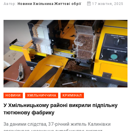
гривень.
Автор:
Новини Хмільника Життєві обрії
17 жовтня, 2025
НОВИНИ
ХМІЛЬНИЧЧИНА
КРИМІНАЛ
У Хмільницькому районі викрили підпільну
тютюнову фабрику
За даними слідства, 37-річний житель Калинівки