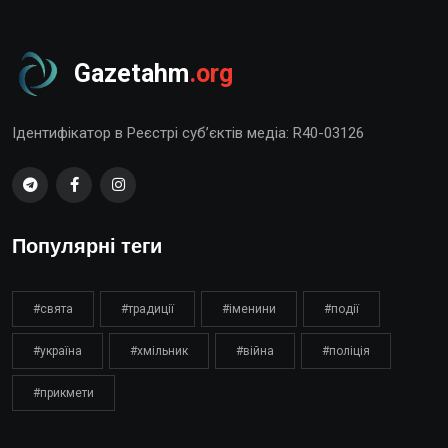
Gazetahm
.org
Ідентифікатор в Реєстрі суб’єктів медіа: R40-03126
Популярні теги
#свята
#традиції
#іменини
#події
#україна
#хмільник
#війна
#поліція
#прикмети