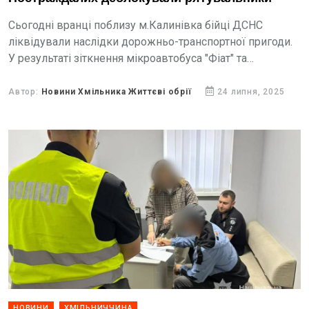
Сьогодні вранці поблизу м.Калинівка бійці ДСНС
ліквідували наслідки дорожньо-транспортної пригоди.
У результаті зіткнення мікроавтобуса "Фіат" та
вантажівки "Сканія" водія мікроавтобуса затисло в
салоні.
Автор:
Новини Хмільника Життєві обрії
24 липня, 2025
НОВИНИ
ХМІЛЬНИЧЧИНА