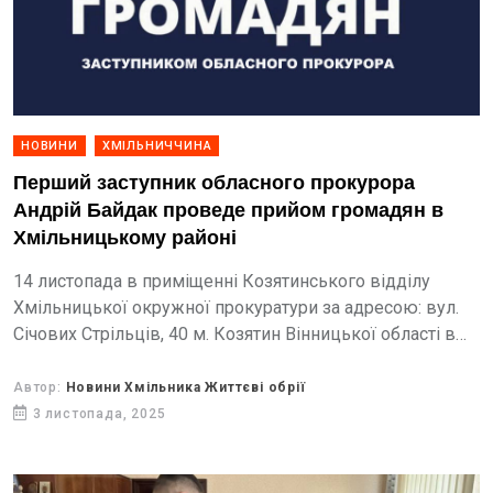
НОВИНИ
ХМІЛЬНИЧЧИНА
Перший заступник обласного прокурора
Андрій Байдак проведе прийом громадян в
Хмільницькому районі
14 листопада в приміщенні Козятинського відділу
Хмільницької окружної прокуратури за адресою: вул.
Січових Стрільців, 40 м. Козятин Вінницької області в
період часу з 12 години 00 хвилин по 13 годину 00
хвилин...
Автор:
Новини Хмільника Життєві обрії
3 листопада, 2025