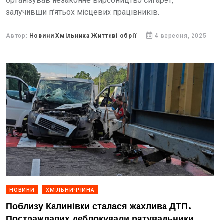
організував незаконне виробництво сигарет,
залучивши п’ятьох місцевих працівників.
Автор:
Новини Хмільника Життєві обрії
4 вересня, 2025
НОВИНИ
ХМІЛЬНИЧЧИНА
Поблизу Калинівки сталася жахлива ДТП.
Постраждалих деблокували рятувальники