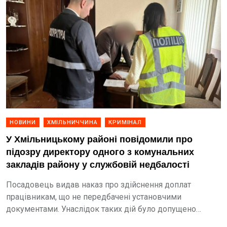
НОВИНИ
ХМІЛЬНИЧЧИНА
КРИМІНАЛ
У Хмільницькому районі повідомили про
підозру директору одного з комунальних
закладів району у службовій недбалості
Посадовець видав наказ про здійснення доплат
працівникам, що не передбачені установчими
документами. Унаслідок таких дій було допущено
розтрату бюджетних коштів у сумі понад 350 тисяч