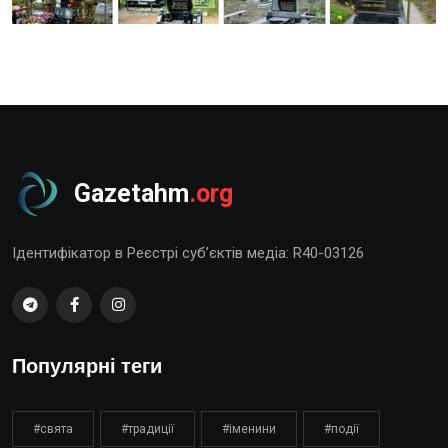
Gazetahm
.org
Ідентифікатор в Реєстрі суб’єктів медіа: R40-03126
Популярні теги
#свята
#традиції
#іменини
#події