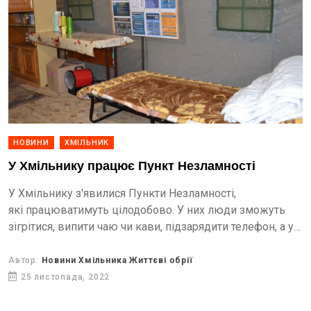
НОВИНИ
ХМІЛЬНИК
У Хмільнику працює Пункт Незламності
У Хмільнику з'явилися Пункти Незламності,
які працюватимуть цілодобово. У них люди зможуть
зігрітися, випити чаю чи кави, підзарядити телефон, а у
разі потреби перебути там певний час.
Автор:
Новини Хмільника Життєві обрії
25 листопада, 2022