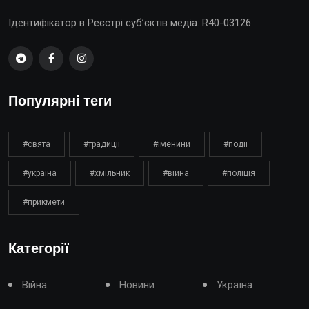
Ідентифікатор в Реєстрі суб’єктів медіа: R40-03126
Популярні теги
#свята
#традиції
#іменини
#події
#україна
#хмільник
#війна
#поліція
#прикмети
Категорії
Війна
Новини
Україна