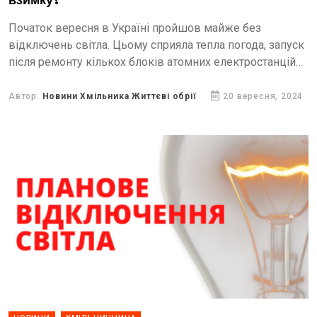
взимку?
Початок вересня в Україні пройшов майже без
відключень світла. Цьому сприяла тепла погода, запуск
після ремонту кількох блоків атомних електростанцій
та оперативна робота українських енергетиків. Утім, в
медіа періодично з’являються...
Автор:
Новини Хмільника Життєві обрії
20 вересня, 2024