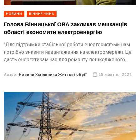
НОВИНИ
ВІННИЧЧИНА
Голова Вінницької ОВА закликав мешканців
області економити електроенергію
"Для підтримки стабільної роботи енергосистеми нам
потрібно знизити навантаження на електромережі. Це
дасть енергетикам час для ремонту пошкодженого
обладнання", - зазначає Начальник ОВА Сергій Борзов.
Автор:
Новини Хмільника Життєві обрії
25 жовтня, 2022