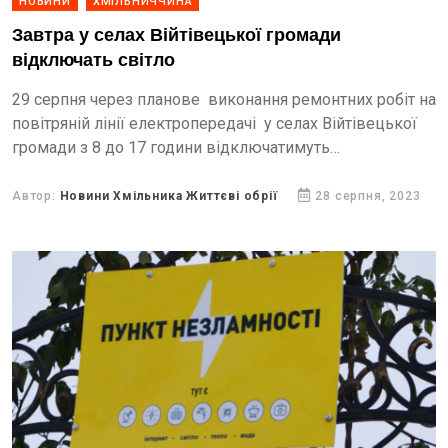
НОВИНИ
ХМІЛЬНИЧЧИНА
Завтра у селах Війтівецької громади
відключать світло
29 серпня через планове виконання ремонтних робіт на
повітряній лінії електропередачі у селах Війтівецької
громади з 8 до 17 години відключатимуть
електроенергію, - повідомляє Війтівецька сільська
рада.
Автор:
Новини Хмільника Життєві обрії
28 серпня, 2023