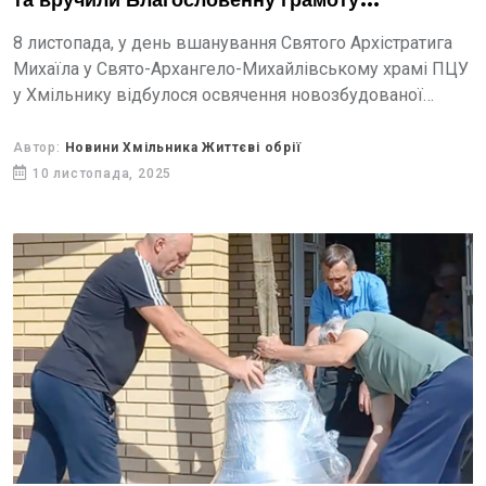
та вручили Благословенну грамоту
благодійникам
8 листопада, у день вшанування Святого Архістратига
Михаїла у Свято-Архангело-Михайлівському храмі ПЦУ
у Хмільнику відбулося освячення новозбудованої
дзвіниці та дзвонів.
Автор:
Новини Хмільника Життєві обрії
10 листопада, 2025