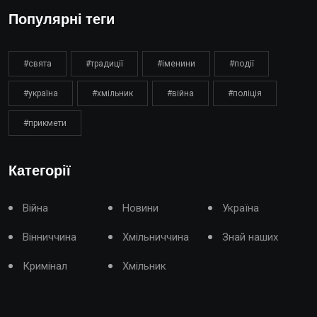
Популярні теги
#свята
#традиції
#іменини
#події
#україна
#хмільник
#війна
#поліція
#прикмети
Категорії
Війна
Новини
Україна
Вінниччина
Хмільниччина
Знай наших
Кримінал
Хмільник