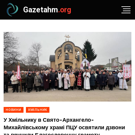
Gazetahm
.org
НОВИНИ
ХМІЛЬНИК
У Хмільнику в Свято-Архангело-
Михайлівському храмі ПЦУ освятили дзвони