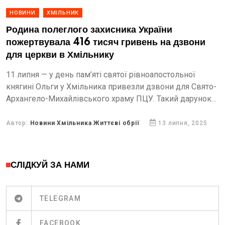
НОВИНИ
ХМІЛЬНИК
Родина полеглого захисника України
пожертвувала 416 тисяч гривень на дзвони
для церкви в Хмільнику
11 липня — у день пам’яті святої рівноапостольної
княгині Ольги у Хмільника привезли дзвони для Свято-
Архангело-Михайлівського храму ПЦУ. Такий дарунок
це пожертва від родини Марківських на честь і вічну
пам’ять про сина...
Автор:
Новини Хмільника Життєві обрії
13 липня, 2025
СЛІДКУЙ ЗА НАМИ
TELEGRAM
FACEBOOK