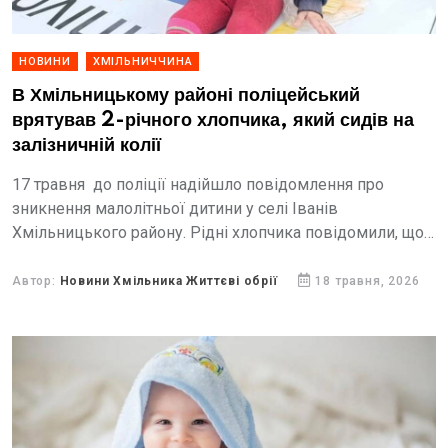
НОВИНИ
ХМІЛЬНИЧЧИНА
В Хмільницькому районі поліцейський
врятував 2-річного хлопчика, який сидів на
залізничній колії
17 травня до поліції надійшло повідомлення про
зникнення малолітньої дитини у селі Іванів
Хмільницького району. Рідні хлопчика повідомили, що
протягом години намагалися самостійно розшукати
дитину, однак пошуки результатів не дали.
Автор:
Новини Хмільника Життєві обрії
18 травня, 2026