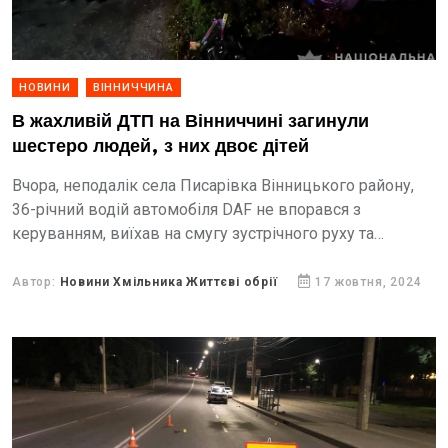
НОВИНИ
ВІННИЧЧИНА
В жахливій ДТП на Вінниччині загинули
шестеро людей, з них двоє дітей
Вчора, неподалік села Писарівка Вінницького району,
36-річний водій автомобіля DAF не впорався з
керуванням, виїхав на смугу зустрічного руху та
допустив зіткнення з мікроавтобусом RENAULT TRAFIK,
під керуванням 48-річного вінничанина,...
Автор:
Новини Хмільника Життєві обрії
17 жовтня, 2024