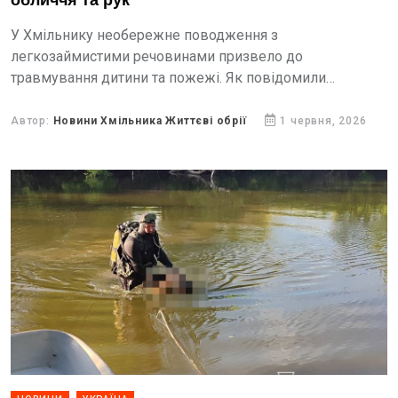
обличчя та рук
У Хмільнику необережне поводження з
легкозаймистими речовинами призвело до
травмування дитини та пожежі. Як повідомили
рятувальники, хлопчик грався бензином і
запальничкою. У якийсь момент сталася раптова
Автор:
Новини Хмільника Життєві обрії
1 червня, 2026
спалахування пального, внаслідок чого...