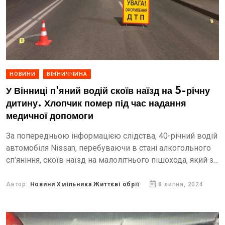
НОВИНИ
ВІННИЧЧИНА
У Вінниці п'яний водій скоїв наїзд на 5-річну
дитину. Хлопчик помер під час надання
медичної допомоги
За попередньою інформацією слідства, 40-річний водій
автомобіля Nissan, перебуваючи в стані алкогольного
сп'яніння, скоїв наїзд на малолітнього пішохода, який з
батьками перетинав проїзну частину дороги по
нерегульованому пішохідному переходу.
Автор:
Новини Хмільника Життєві обрії
8 липня, 2024