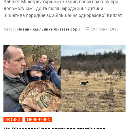
Кабінет Міністрів України схвалив проєкт закону про
допомогу сім’ї до та після народження дитини.
Ініціатива передбачає збільшення одноразової виплати
упʼятеро, йдеться і про зростання щомісячної підтримки.
Які новації пропонує держава,...
Автор:
Новини Хмільника Життєві обрії
23 липня, 2025
НОВИНИ
ВІННИЧЧИНА