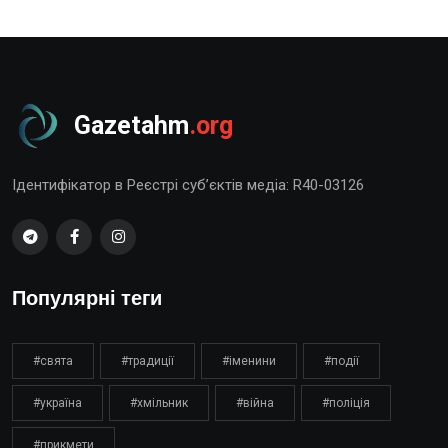
Gazetahm
.org
Ідентифікатор в Реєстрі суб’єктів медіа: R40-03126
Популярні теги
#свята
#традиції
#іменини
#події
#україна
#хмільник
#війна
#поліція
#прикмети