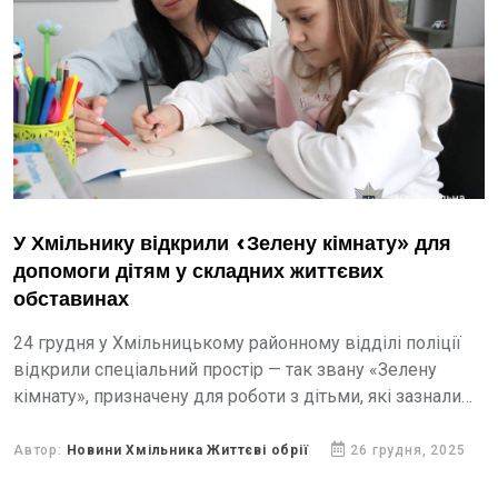
У Хмільнику відкрили «Зелену кімнату» для
допомоги дітям у складних життєвих
обставинах
24 грудня у Хмільницькому районному відділі поліції
відкрили спеціальний простір — так звану «Зелену
кімнату», призначену для роботи з дітьми, які зазнали
насильства або опинилися у складних життєвих
обставинах.
Автор:
Новини Хмільника Життєві обрії
26 грудня, 2025