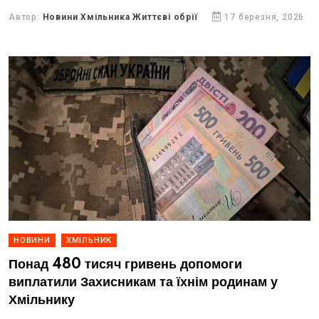
штурмової бригади чотири FPV-дрони.
Автор:
Новини Хмільника Життєві обрії
17 березня, 2026
НОВИНИ
ХМІЛЬНИК
Понад 480 тисяч гривень допомоги
виплатили Захисникам та їхнім родинам у
Хмільнику