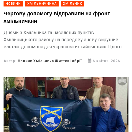
НОВИНИ
ХМІЛЬНИЧЧИНА
ХМІЛЬНИК
Чергову допомогу відправили на фронт
хмільничани
Днями з Хмільника та населених пунктів
Хмільницького району на передову знову вирушив
вантаж допомоги для українських військових. Цього
разу підтримку отримали бійці 17 армійського корпусу
оперативно-тактичного об’єднання Сухопутних військ та
Автор:
Новини Хмільника Життєві обрії
6 квітня, 2026
144...