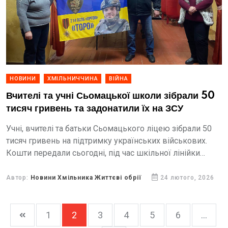
НОВИНИ
ХМІЛЬНИЧЧИНА
ВІЙНА
Вчителі та учні Сьомацької школи зібрали 50
тисяч гривень та задонатили їх на ЗСУ
Учні, вчителі та батьки Сьомацького ліцею зібрали 50
тисяч гривень на підтримку українських військових.
Кошти передали сьогодні, під час шкільної лінійки
волонтерові Іванові Плотиці.
Автор:
Новини Хмільника Життєві обрії
24 лютого, 2026
1
2
3
4
5
6
...