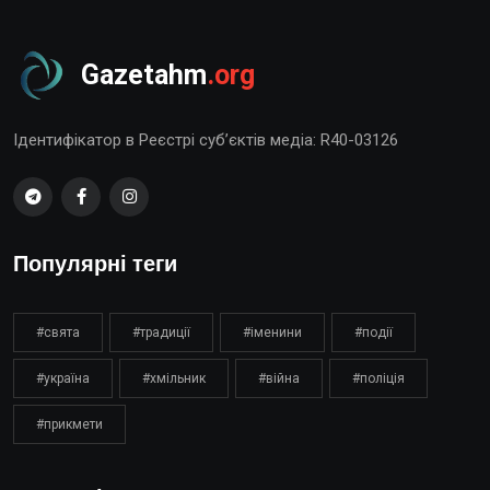
Gazetahm
.org
Ідентифікатор в Реєстрі суб’єктів медіа: R40-03126
Популярні теги
#свята
#традиції
#іменини
#події
#україна
#хмільник
#війна
#поліція
#прикмети