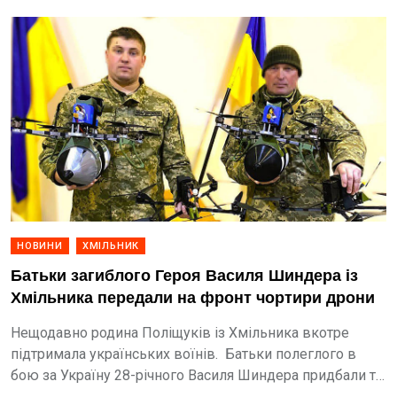
НОВИНИ
ХМІЛЬНИК
Батьки загиблого Героя Василя Шиндера із
Хмільника передали на фронт чортири дрони
Нещодавно родина Поліщуків із Хмільника вкотре
підтримала українських воїнів. Батьки полеглого в
бою за Україну 28-річного Василя Шиндера придбали та
передали на фронт бійцям 95-ї окремої десантно-