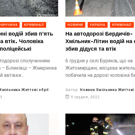
ННИЧЧИНА
КРИМІНАЛ
НОВИНИ
УКРАЇНА
КРИМІНАЛ
ні водій збив пʼять
На автодорозі Бердичів-
а втік. Чоловіка
Хмільник-Літин водій на
поліцейські
збив дідуся та втік
втодорозі сполученням
6 грудня у селі Буряків, що на
 – Біликівці – Жмеринка
Житомирщині, місцева жител
й автівки
побачила на дорозі чоловіка б
нив наїзд на п’ятьох
життя.
тік.
Хмільника Життєві обрії
Автор:
Новини Хмільника Життєві 
23
9 грудня, 2022