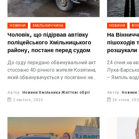
НОВИНИ
ХМІЛЬНИЧЧИНА
НОВИНИ
ВІ
Чоловік, що підірвав автівку
На Вінниччи
поліцейського Хмільницького
пішоходів т
району, постане перед судом
розшукали 
До суду передано обвинувальний акт
24 січня на а
стосовно 40-річного жителя Козятина,
Лука-Барська
який обвинувачується у посяганні на
– Ямпіль воді
життя працівника правоохоронного
Hyundai здійс
органу.
пішоходів та в
Автор:
Новини Хмільника Життєві обрії
Автор:
Новини 
2 лютого, 2023
26 січня, 20