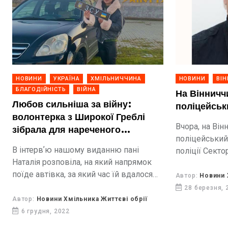
НОВИНИ
УКРАЇНА
ХМІЛЬНИЧЧИНА
НОВИНИ
ВІ
БЛАГОДІЙНІСТЬ
ВІЙНА
На Вінничч
Любов сильніша за війну:
поліцейськ
волонтерка з Широкої Греблі
Вчора, на Він
зібрала для нареченого
поліцейський
військового кошти на автівку
В інтервʼю нашому виданню пані
поліції Секто
Наталія розповіла, на який напрямок
діяльності № 
поїде автівка, за який час їй вдалося
Вінницького 
Автор:
Новини 
зібрати кошти, в який спосіб
поліції Олег 
28 березня, 
розповсюджувала інформацію про
Автор:
Новини Хмільника Життєві обрії
збір.
6 грудня, 2022