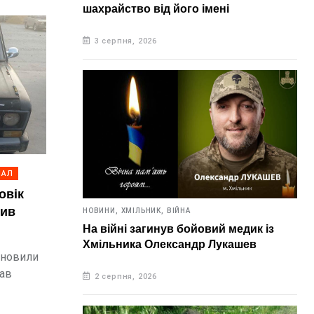
шахрайство від його імені
3 серпня, 2026
НАЛ
овік
нив
НОВИНИ,
ХМІЛЬНИК,
ВІЙНА
На війні загинув бойовий медик із
Хмільника Олександр Лукашев
ановили
рав
2 серпня, 2026