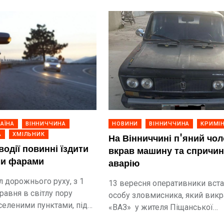
АЇНА
ВІННИЧЧИНА
НОВИНИ
ВІННИЧЧИНА
КРИМІ
А
ХМІЛЬНИК
На Вінниччині п'яний чол
водії повинні їздити
вкрав машину та спричи
ми фарами
аварію
л дорожнього руху, з 1
13 вересня оперативники вст
равня в світлу пору
особу зловмисника, який вик
селеними пунктами, під
«ВАЗ» у жителя Піщанської
ї повинні увімкнути денні
територіальної громади.