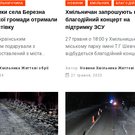
ІЛЬНИЧЧИНА
НОВИНИ
ХМІЛЬНИК
БЛАГОДІЙ
ки села Березна
Хмільничан запрошують 
ої громади отримали
благодійний концерт на
тівку
підтримку ЗСУ
країнським
27 травня о 18:00 у Хмільниц
м подарували з
міському парку імені Т.Г Шев
оставлений з міста
відбудеться благодійний конц
реданий представниками
метою якого є збір коштів на
рганізації "Полум'я надії"
транспорт для ЗСУ.
Хмільника Життєві обрії
Автор:
Новини Хмільника Життєві 
годійної допомоги. Ключі
24
21 травня, 2023
ля для Добровільчої
анди села Березна,...