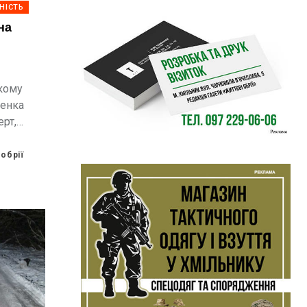
НІСТЬ
на
ькому
ченка
ерт,
обрії