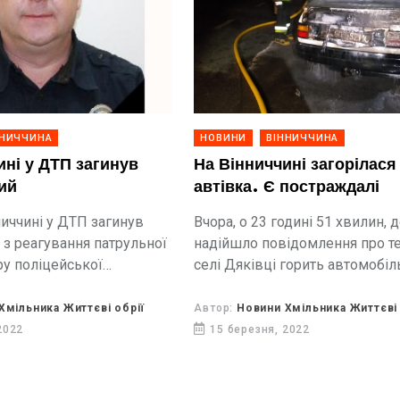
ННИЧЧИНА
НОВИНИ
ВІННИЧЧИНА
ині у ДТП загинув
На Вінниччині загорілася
ий
автівка. Є постраждалі
ниччині у ДТП загинув
Вчора, о 23 годині 51 хвилин,
 з реагування патрульної
надійшло повідомлення про те
ру поліцейської
селі Дяківці горить автомобіл
1 Відділу поліції № 3
РУП старший сержант
Хмільника Життєві обрії
Автор:
Новини Хмільника Життєві 
Безпалько.
2022
15 березня, 2022