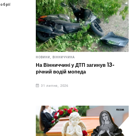
 в стані
обрії
та
ляють...
НОВИНИ,
ВІННИЧЧИНА
На Вінниччині у ДТП загинув 13-
річний водій мопеда
31 липня, 2026