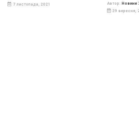
ходові вогні 
Автор:
Новини 
7 листопада, 2021
29 вересня, 