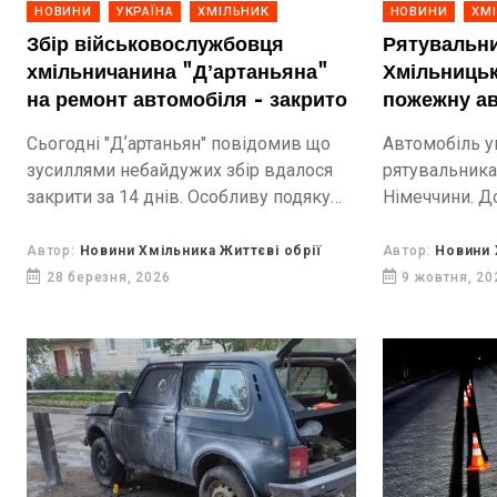
НОВИНИ
УКРАЇНА
ХМІЛЬНИК
НОВИНИ
ХМ
Збір військовослужбовця
Рятувальни
хмільничанина "Дʼартаньяна"
Хмільницьк
на ремонт автомобіля - закрито
пожежну ав
Сьогодні "Дʼартаньян" повідомив що
Автомобіль у
зусиллями небайдужих збір вдалося
рятувальника
закрити за 14 днів. Особливу подяку
Німеччини. Д
захисник висловив підписникам
Любек та пе
"Життєвих обріїв", Великодолинській
Громадської о
Автор:
Новини Хмільника Життєві обрії
Автор:
Новини 
громаді Одеській області та її школам
в рамках бла
28 березня, 2026
9 жовтня, 20
де проводився ярмарок на підтримку...
від автомобі
пожежної ком