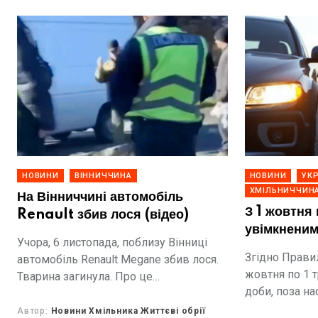
НОВИНИ
ВІННИЧЧИНА
НОВИНИ
УКР
ХМІЛЬНИЧЧИН
На Вінниччині автомобіль
З 1 жовтня 
Renault збив лося (відео)
увімкнени
Учора, 6 листопада, поблизу Вінниці
Згідно Прави
автомобіль Renault Megane збив лося.
жовтня по 1 т
Тварина загинула. Про це
доби, поза на
повідомляють Життєві обрії з
час руху воді
посиланням на Depo.Вінниця.
Автор:
Новини Хмільника Життєві обрії