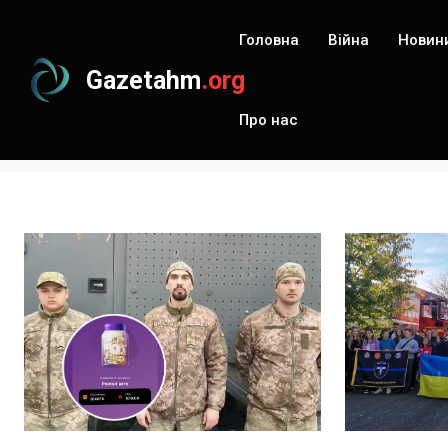
Головна
Війна
Новин
Gazetahm
.org
Про нас
Головна
Результати пошуку по запиту: #автівка