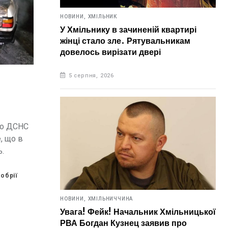
НОВИНИ,
ХМІЛЬНИК
У Хмільнику в зачиненій квартирі
жінці стало зле. Рятувальникам
довелось вирізати двері
5 серпня, 2026
 до ДСНС
, що в
ь.
обрії
НОВИНИ,
ХМІЛЬНИЧЧИНА
Увага! Фейк! Начальник Хмільницької
РВА Богдан Кузнец заявив про