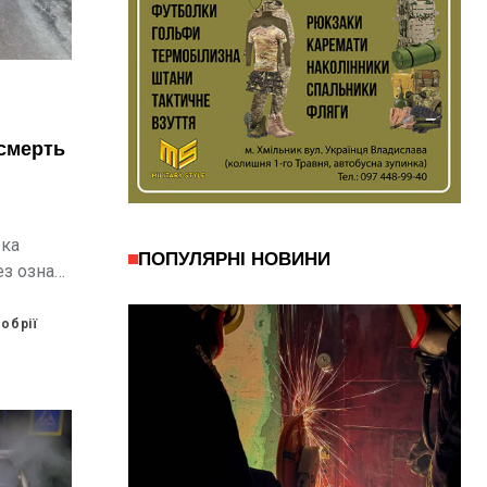
 смерть
ька
ПОПУЛЯРНІ НОВИНИ
ез ознак
обрії