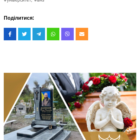
#університет,
#внз
Поділитися: