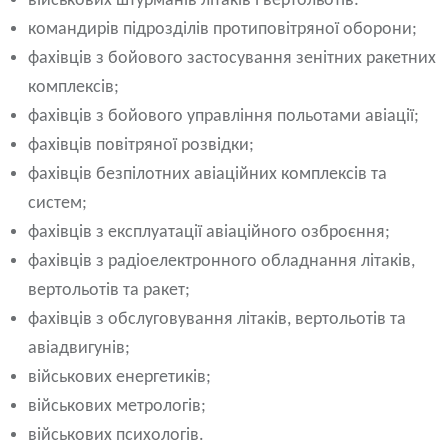
військових штурманів літаків і вертольотів:
командирів підрозділів протиповітряної оборони;
фахівців з бойового застосування зенітних ракетних
комплексів;
фахівців з бойового управління польотами авіації;
фахівців повітряної розвідки;
фахівців безпілотних авіаційних комплексів та
систем;
фахівців з експлуатації авіаційного озброєння;
фахівців з радіоелектронного обладнання літаків,
вертольотів та ракет;
фахівців з обслуговування літаків, вертольотів та
авіадвигунів;
військових енергетиків;
військових метрологів;
військових психологів.