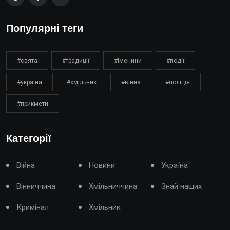
Популярні теги
#свята
#традиції
#іменини
#події
#україна
#хмільник
#війна
#поліція
#прикмети
Категорії
Війна
Новини
Україна
Вінниччина
Хмільниччина
Знай наших
Кримінал
Хмільник