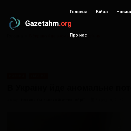
Головна
Війна
Новин
Gazetahm
.org
Про нас
Головна
В Україну йде аномальне потепління
НОВИНИ
УКРАЇНА
В Україну йде аномальне по
Автор:
Новини Хмільника Життєві обрії
5 грудня, 2022