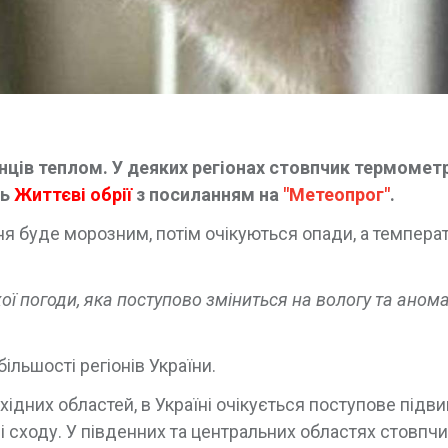
ців теплом. У деяких регіонах стовпчик термомет
ть
Життєві обрії
з посиланням на
"Метеопрог"
.
ня буде морозним, потім очікуються опади, а темпера
ої погоди, яка поступово зміниться на вологу та аном
ільшості регіонів України.
західних областей, в Україні очікується поступове під
 сходу. У південних та центральних областях стовпч