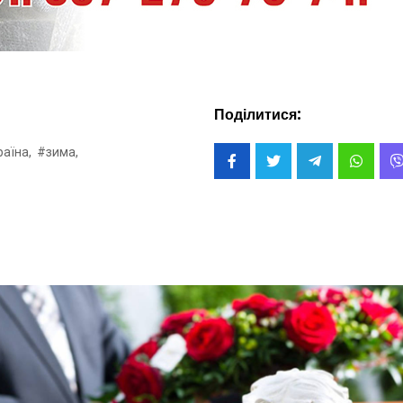
Поділитися:
аїна,
#зима,