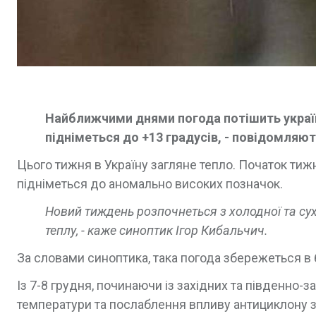
Найближчими днями погода потішить україн
підніметься до +13 градусів, - повідомляю
Цього тижня в Україну загляне тепло. Початок тиж
підніметься до аномально високих позначок.
Новий тиждень розпочнеться з холодної та сух
теплу, - каже синоптик Ігор Кибальчич.
За словами синоптика, така погода збережеться в б
Із 7-8 грудня, починаючи із західних та південно-
температури та послаблення впливу антициклону зі