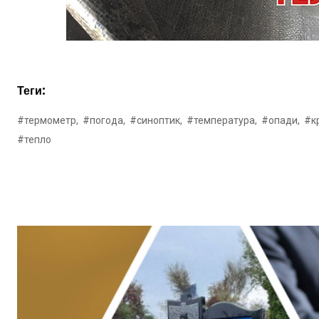
Теги:
#термометр,
#погода,
#синоптик,
#температура,
#опади,
#кр
#тепло