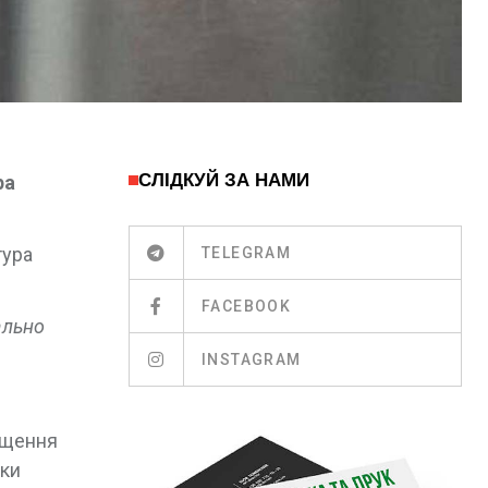
СЛІДКУЙ ЗА НАМИ
ра
тура
TELEGRAM
FACEBOOK
ально
INSTAGRAM
вищення
ики