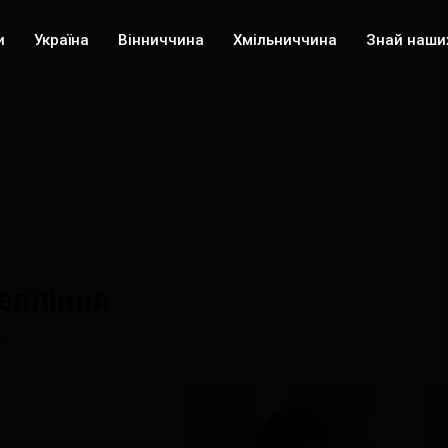
и
Україна
Вінниччина
Хмільниччина
Знай наши
тепління
2439 переглядів