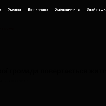
и
Україна
Вінниччина
Хмільниччина
Знай наши
ся життя
ої громади повертається житт
929 переглядів