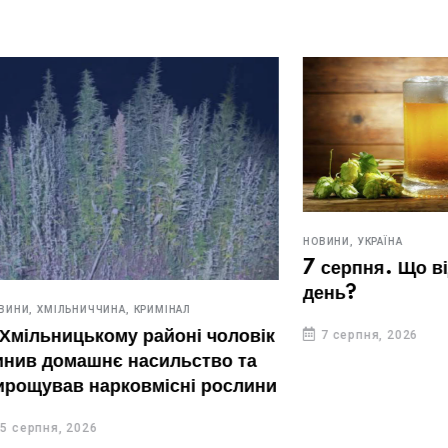
НОВИНИ,
УКРАЇНА
7 серпня. Що відзначают
день?
ИЧЧИНА,
КРИМІНАЛ
ькому районі чоловік
7 серпня, 2026
шнє насильство та
нарковмісні рослини
26