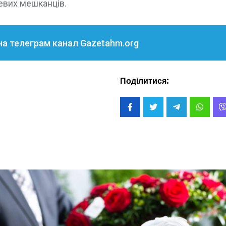
евих мешканців.
на телеграм канал Gazetahm.org
Поділитися: