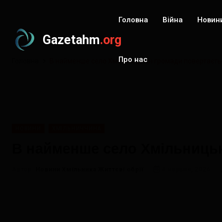
Головна
Війна
Новин
Gazetahm
.org
Про нас
Головна
В найменше село Хмільницької громади повертаєть
НОВИНИ
ХМІЛЬНИЧЧИНА
В найменше село Хмільницьк
Автор:
Новини Хмільника Життєві обрії
4 червня, 2026