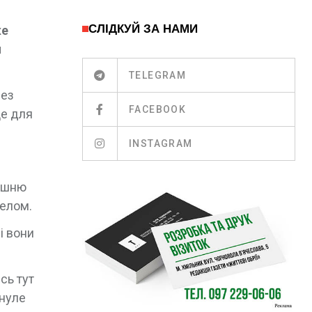
СЛІДКУЙ ЗА НАМИ
же
я
TELEGRAM
рез
FACEBOOK
це для
INSTAGRAM
машню
селом.
і вони
сь тут
инуле