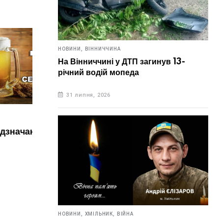
НОВИНИ,
ВІННИЧЧИНА
На Вінниччині у ДТП загинув 13-
річний водій мопеда
31 липня, 2026
НОВИНИ,
УКРАЇНА
НОВИН
ь в цей
6 серпня. Що відзначають в цей
Зав
день?
ано
сяг
6 серпня, 2026
5 
НОВИНИ,
ХМІЛЬНИК,
ВІЙНА