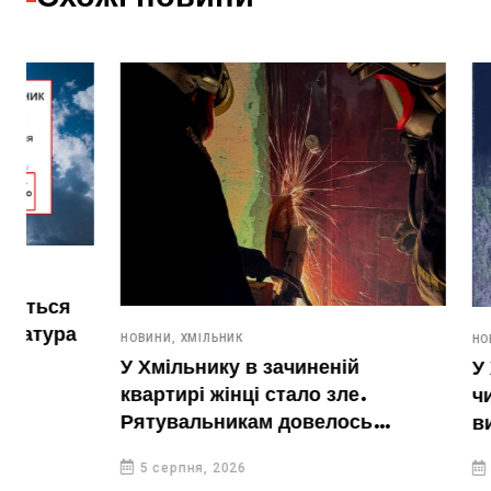
НОВИНИ,
ХМІЛЬНИК
НОВИНИ,
ХМІЛЬН
У Хмільнику в зачиненій
У Хмільниц
квартирі жінці стало зле.
чинив дома
Рятувальникам довелось
вирощував 
вирізати двері
5 серпня, 2026
5 серпня, 20