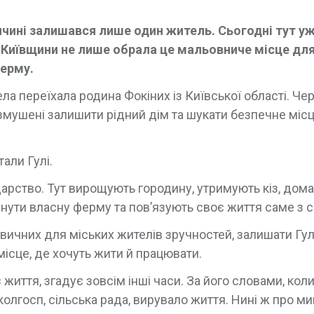
иччині залишався лише один житель. Сьогодні тут у
з Київщини не лише обрала це мальовниче місце дл
ферму.
ела переїхала родина Фокіних із Київської області. Че
мушені залишити рідний дім та шукати безпечне міс
али Гулі.
одарство. Тут вирощують городину, утримують кіз, до
нути власну ферму та пов’язують своє життя саме з 
звичних для міських жителів зручностей, залишати Гул
місце, де хочуть жити й працювати.
життя, згадує зовсім інші часи. За його словами, коли
колгосп, сільська рада, вирувало життя. Нині ж про м