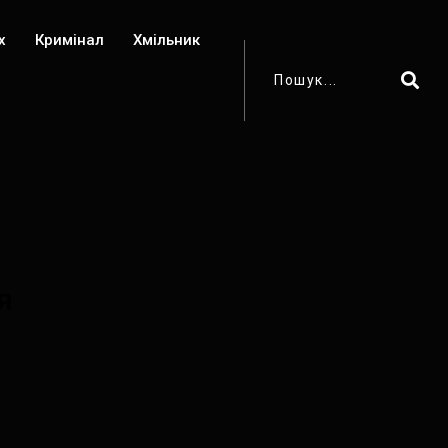
х
Кримінал
Хмільник
я