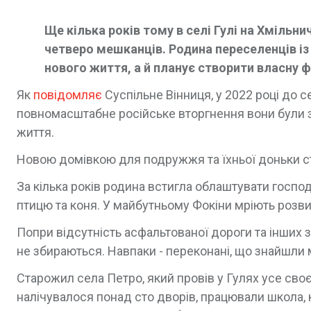
Ще кілька років тому в селі Гулі на Хмільн
четверо мешканців. Родина переселенців і
нового життя, а й планує створити власну 
Як
повідомляє
Суспільне Вінниця, у 2022 році до с
повномасштабне російське вторгнення вони були з
життя.
Новою домівкою для подружжя та їхньої доньки ст
За кілька років родина встигла облаштувати госп
птицю та коня. У майбутньому Фокіни мріють розви
Попри відсутність асфальтованої дороги та інших 
не збираються. Навпаки - переконані, що знайшли 
Старожил села Петро, який провів у Гулях усе своє 
налічувалося понад сто дворів, працювали школа, 