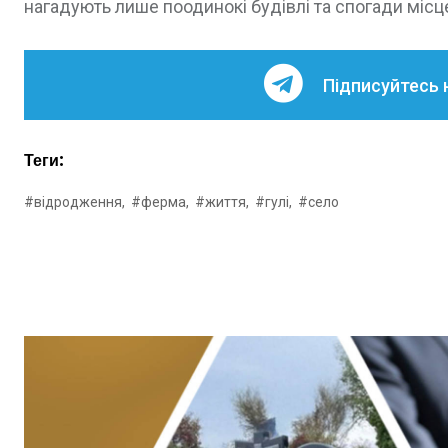
нагадують лише поодинокі будівлі та спогади місц
Підписуйтесь 
Теги:
#відродження,
#ферма,
#життя,
#гулі,
#село