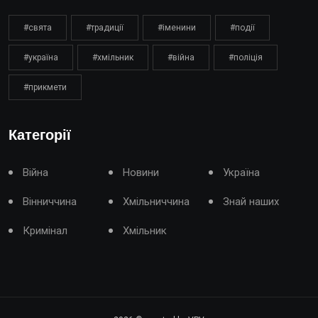
#свята
#традиції
#іменини
#події
#україна
#хмільник
#війна
#поліція
#прикмети
Категорії
Війна
Новини
Україна
Вінниччина
Хмільниччина
Знай наших
Кримінал
Хмільник