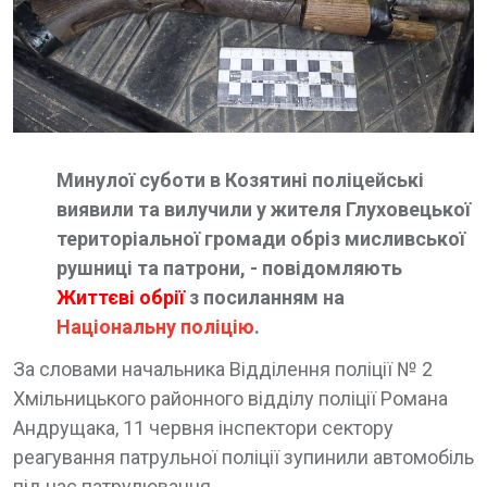
Минулої суботи в Козятині поліцейські
виявили та вилучили у жителя Глуховецької
територіальної громади обріз мисливської
рушниці та патрони, - повідомляють
Життєві обрії
з посиланням на
Національну поліцію
.
За словами начальника Відділення поліції № 2
Хмільницького районного відділу поліції Романа
Андрущака, 11 червня інспектори сектору
реагування патрульної поліції зупинили автомобіль
під час патрулювання.