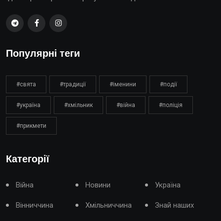
Популярні теги
#свята
#традиції
#іменини
#події
#україна
#хмільник
#війна
#поліція
#прикмети
Категорії
Війна
Новини
Україна
Вінниччина
Хмільниччина
Знай наших