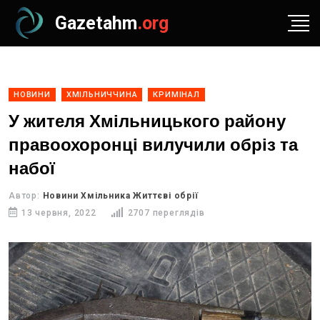
Gazetahm
.org
НОВИНИ
ХМІЛЬНИЧЧИНА
КРИМІНАЛ
У жителя Хмільницького району
правоохоронці вилучили обріз та
набої
Автор:
Новини Хмільника Життєві обрії
13 червня, 2022
2707 переглядів