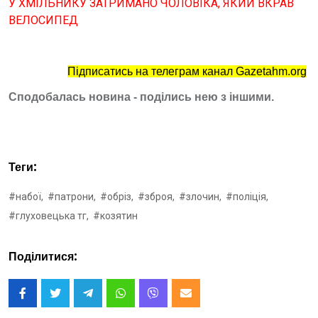
У ХМІЛЬНИКУ ЗАТРИМАНО ЧОЛОВІКА, ЯКИЙ ВКРАВ
ВЕЛОСИПЕД
Підписатись на телеграм канал Gazetahm.org
Сподобалась новина - поділись нею з іншими.
Теги:
#набої,
#патрони,
#обріз,
#зброя,
#злочин,
#поліція,
#глуховецька тг,
#козятин
Поділитися: