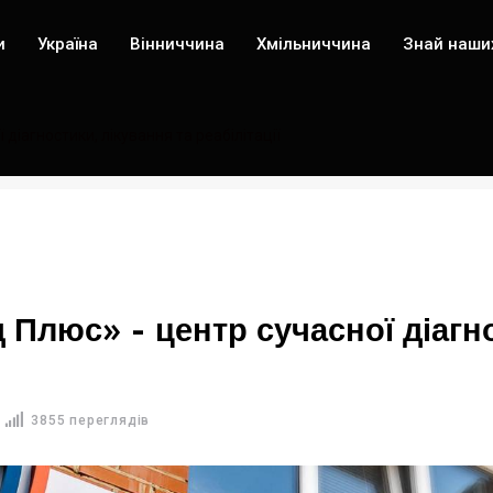
и
Україна
Вінниччина
Хмільниччина
Знай наши
діагностики, лікування та реабілітації
 Плюс» - центр сучасної діагно
3855 переглядів