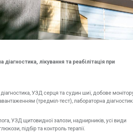
 діагностика, лікування та реабілітація при
Г діагностика, УЗД серця та судин шиї, добове моніто
вантаженням (тредміл-тест), лабораторна діагностик
ога, УЗД щитовидної залози, наднирників, усі види
юкози, підбір та контроль терапії.