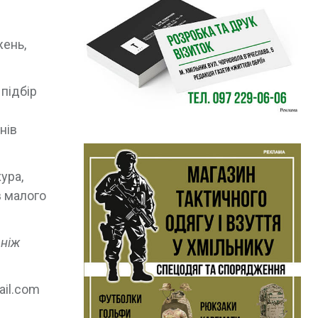
жень,
 підбір
нів
ура,
в малого
 ніж
il.com