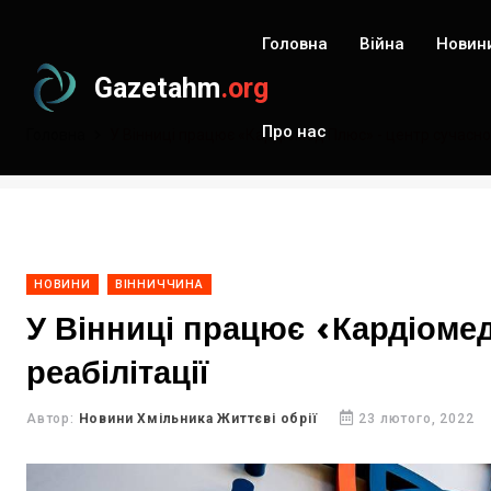
Головна
Війна
Новин
Gazetahm
.org
Про нас
Головна
У Вінниці працює «Кардіомед Плюс» - центр сучасної 
НОВИНИ
ВІННИЧЧИНА
У Вінниці працює «Кардіомед
реабілітації
Автор:
Новини Хмільника Життєві обрії
23 лютого, 2022