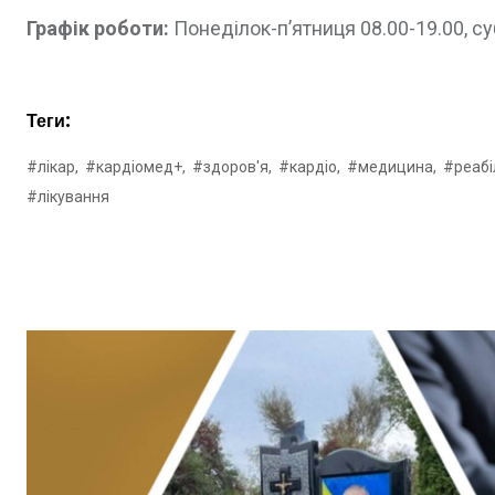
Графік роботи:
Понеділок-п’ятниця 08.00-19.00, суб
Теги:
#лікар,
#кардіомед+,
#здоров'я,
#кардіо,
#медицина,
#реабіл
#лікування