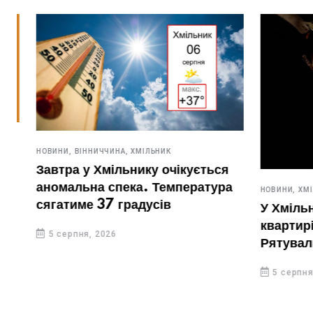
НОВИНИ,
ВІННИЧЧИНА,
ХМІЛЬНИК
Завтра у Хмільнику очікується
аномальна спека. Температура
НОВИНИ,
ХМІЛЬН
сягатиме 37 градусів
У Хмільник
квартирі жі
5 серпня, 2026
Рятувальн
вирізати дв
5 серпня, 20