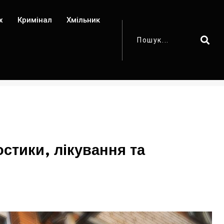
х
Кримінал
Хмільник
стики, лікування та