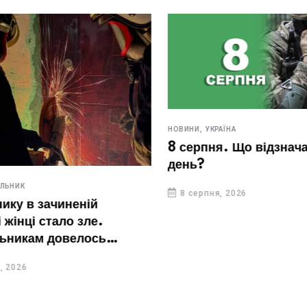
НОВИНИ,
УКРАЇНА
8 серпня. Що відзначают
день?
ИК
8 серпня, 2026
у в зачиненій
нці стало зле.
икам довелось
ері
26