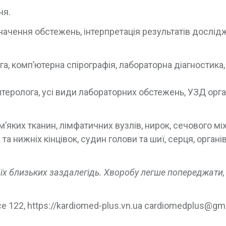
ня.
начення обстежень, інтерпретація результатів дослід
а, комп’ютерна спірографія, лабораторна діагностика,
нтеролога, усі види лабораторних обстежень, УЗД орга
’яких тканин, лімфатичних вузлів, нирок, сечового міх
а нижніх кінцівок, судин голови та шиї, серця, органі
їх близьких заздалегідь. Хворобу легше попереджати,
 122, https://kardiomed-plus.vn.ua
cardiomedplus@gma