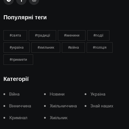
Популярні теги
#свята
#традиції
#іменини
#події
#україна
#хмільник
#війна
#поліція
#прикмети
Категорії
Війна
Новини
Україна
Вінниччина
Хмільниччина
Знай наших
Кримінал
Хмільник