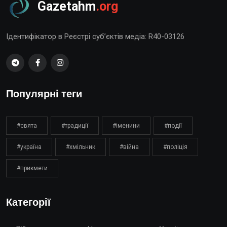
Gazetahm
.org
Ідентифікатор в Реєстрі суб’єктів медіа: R40-03126
Популярні теги
#свята
#традиції
#іменини
#події
#україна
#хмільник
#війна
#поліція
#прикмети
Категорії