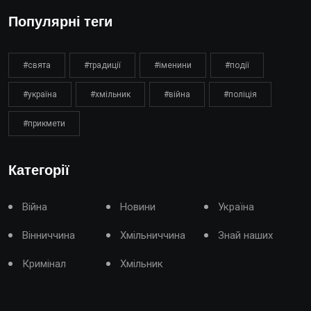
Популярні теги
#свята
#традиції
#іменини
#події
#україна
#хмільник
#війна
#поліція
#прикмети
Категорії
Війна
Новини
Україна
Вінниччина
Хмільниччина
Знай наших
Кримінал
Хмільник