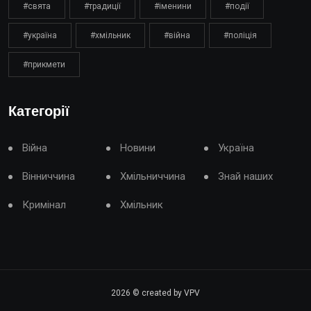
#свята
#традиції
#іменини
#події
#україна
#хмільник
#війна
#поліція
#прикмети
Категорії
Війна
Новини
Україна
Вінниччина
Хмільниччина
Знай наших
Кримінал
Хмільник
2026
© created by VPV