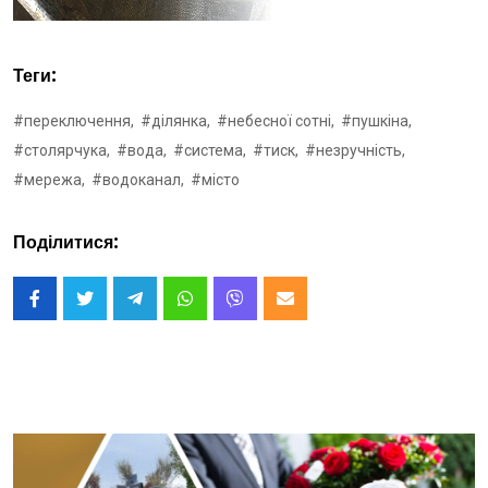
Теги:
#переключення,
#ділянка,
#небесної сотні,
#пушкіна,
#столярчука,
#вода,
#система,
#тиск,
#незручність,
#мережа,
#водоканал,
#місто
Поділитися: