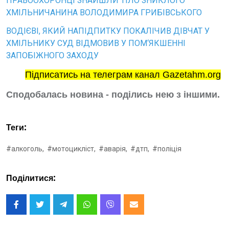
ПРАВООХОРОНЦІ ЗНАЙШЛИ ТІЛО ЗНИКЛОГО
ХМІЛЬНИЧАНИНА ВОЛОДИМИРА ГРИБІВСЬКОГО
ВОДІЄВІ, ЯКИЙ НАПІДПИТКУ ПОКАЛІЧИВ ДІВЧАТ У
ХМІЛЬНИКУ СУД ВІДМОВИВ У ПОМ‘ЯКШЕННІ
ЗАПОБІЖНОГО ЗАХОДУ
Підписатись на телеграм канал Gazetahm.org
Сподобалась новина - поділись нею з іншими.
Теги:
#алкоголь,
#мотоцикліст,
#аварія,
#дтп,
#поліція
Поділитися: