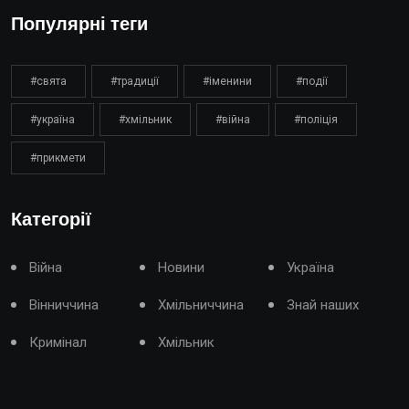
Популярні теги
#свята
#традиції
#іменини
#події
#україна
#хмільник
#війна
#поліція
#прикмети
Категорії
Війна
Новини
Україна
Вінниччина
Хмільниччина
Знай наших
Кримінал
Хмільник