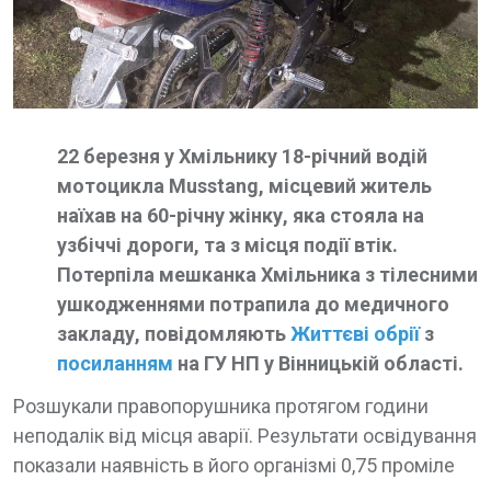
22 березня у Хмільнику 18-річний водій
мотоцикла Musstang, місцевий житель
наїхав на 60-річну жінку, яка стояла на
узбіччі дороги, та з місця події втік.
Потерпіла мешканка Хмільника з тілесними
ушкодженнями потрапила до медичного
закладу, повідомляють
Життєві обрії
з
посиланням
на ГУ НП у Вінницькій області.
Розшукали правопорушника протягом години
неподалік від місця аварії. Результати освідування
показали наявність в його організмі 0,75 проміле