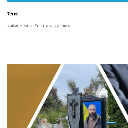
Теги:
#обмеження,
#вантаж,
#дорога