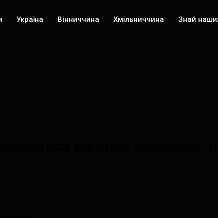
и
Україна
Вінниччина
Хмільниччина
Знай наши
ежень на дорогах області
римуватися вагових обмежень н
1311 переглядів