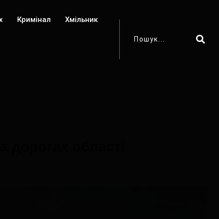
х
Кримінал
Хмільник
а дорогах області