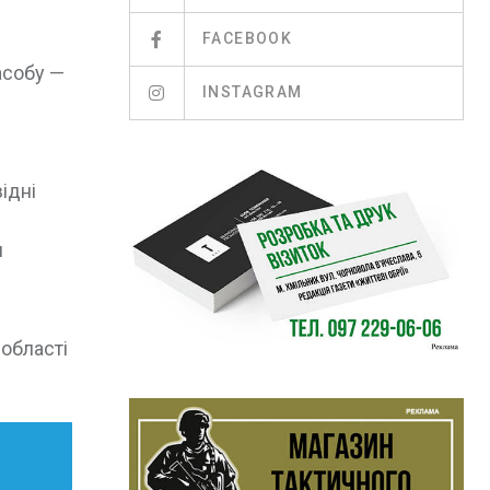
FACEBOOK
асобу —
INSTAGRAM
ідні
и
ї області