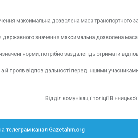
начення максимальна дозволена маса транспортного з
ня державного значення максимальна дозволена маса
значені норми, потрібно заздалегідь отримати відпов
 а й прояв відповідальності перед іншими учасникам
Відділ комунікації поліції Вінницько
на телеграм канал Gazetahm.org