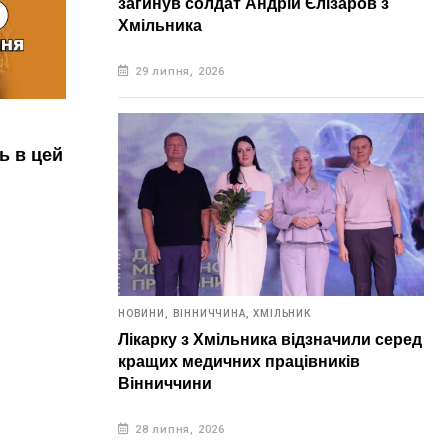
загинув солдат Андрій Єлізаров з
Хмільника
29 липня, 2026
НОВИНИ,
ВІННИЧЧИНА,
ХМІЛЬНИК
ь в цей
Завтра у Хмільнику очікується
аномальна спека. Температура
НОВИН
сягатиме 37 градусів
У Х
квар
5 серпня, 2026
Рят
вирі
5 
НОВИНИ,
ВІННИЧЧИНА,
ХМІЛЬНИК
Лікарку з Хмільника відзначили серед
кращих медичних працівників
Вінниччини
28 липня, 2026