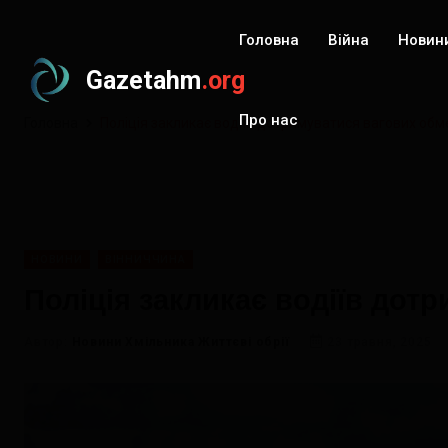
Головна
Війна
Новин
Gazetahm
.org
Про нас
Головна
Поліція закликає водіїв дотримуватися вагових обм
НОВИНИ
ВІННИЧЧИНА
Поліція закликає водіїв дот
Автор:
Новини Хмільника Життєві обрії
23 травня, 2025