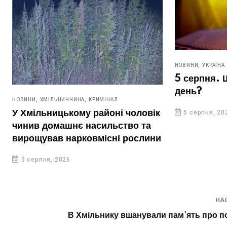
НОВИНИ,
УКРАЇНА
5 серпня. 
день?
НОВИНИ,
ХМІЛЬНИЧЧИНА,
КРИМІНАЛ
У Хмільницькому районі чоловік
5 серпня, 20
чинив домашнє насильство та
вирощував нарковмісні рослини
5 серпня, 2026
НА
В Хмільнику вшанували пам'ять про по