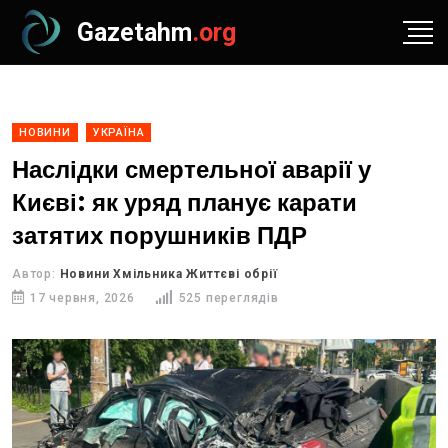
Gazetahm
.org
НОВИНИ
УКРАЇНА
Наслідки смертельної аварії у
Києві: як уряд планує карати
затятих порушників ПДР
Автор:
Новини Хмільника Життєві обрії
17 червня, 2026
525 переглядів