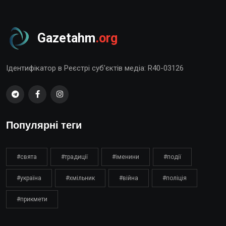
Gazetahm
.org
Ідентифікатор в Реєстрі суб’єктів медіа: R40-03126
Популярні теги
#свята
#традиції
#іменини
#події
#україна
#хмільник
#війна
#поліція
#прикмети