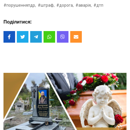
#порушенняпдр,
#штраф,
#дорога,
#аварія,
#дтп
Поділитися: