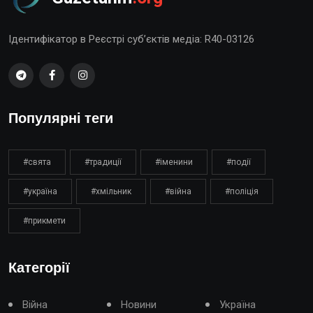
Ідентифікатор в Реєстрі суб’єктів медіа: R40-03126
Популярні теги
#свята
#традиції
#іменини
#події
#україна
#хмільник
#війна
#поліція
#прикмети
Категорії
Війна
Новини
Україна